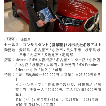
BMW
中途採用
セールス・コンサルタント ( 営業職 ) / 株式会社名鉄アオト
勤務地：
愛知県 名古屋市 / 小牧市 / 長久手市 岐阜県 岐
阜市 / 大垣市 / 多治見市 / 羽島郡
店舗：
Meitetsu BMW 大曽根店 / 名古屋インター店 / 小牧店
/ 中村店 / 岐阜店 / 大垣店 / 多治見店 BMW Premium
Selection 小牧 / 長久手 / 岐阜
待遇：
月給 : 239,800 ~ 300,000円 ※営業手当23,800円を含
む
インセンティブ ( 月間販売台数利益、付帯商品 ) / 家
族手当 ( 扶養一人目10,000円、二人目以降5,000円加
算 )
昇給 ( 4月 ) / 賞与年2回 ( 6月、12月支給 2025年度
実績 平均4.1か月 / 年間 )