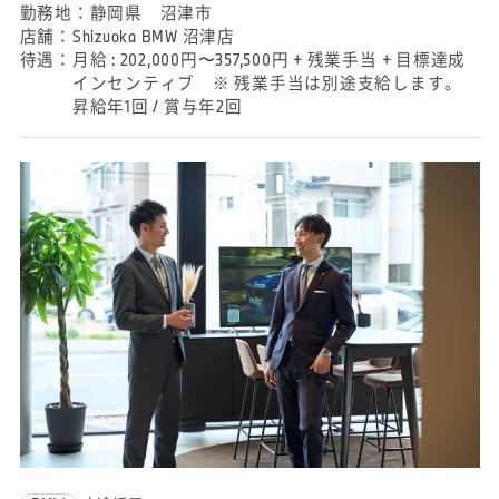
勤務地：
静岡県 沼津市
店舗：
Shizuoka BMW 沼津店
待遇：
月給 : 202,000円〜357,500円 + 残業手当 + 目標達成
インセンティブ ※ 残業手当は別途支給します。
昇給年1回 / 賞与年2回