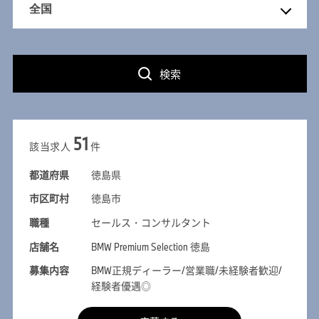
検索
51
該当求人
件
都道府県
徳島県
市区町村
徳島市
職種
セールス・コンサルタント
店舗名
BMW Premium Selection 徳島
募集内容
BMW正規ディーラー/営業職/未経験者歓迎/
経験者優遇◎