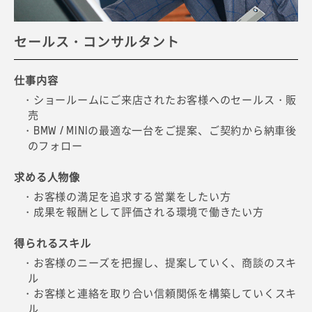
セールス・コンサルタント
テクニシャン
サービス・アドバイザー
プロダクト・ジーニアス
マネジャー
仕事内容
仕事内容
仕事内容
仕事内容
仕事内容
・ショールームにご来店されたお客様へのセールス・販
・修理や定期点検・車検、オプション機器や部品の取付
・修理の受付時にお客様のご要望やニーズを伺い、他の
・ご来店されるお客様の疑問や要望に対してお答えをし
・ディーラーの持つ拠点のマネジャーとしてスタッフを
売
など整備士としての業務
スタッフと連携をしながら最適なメインテナンスなど
ながら商品を提案
まとめあげ、目標達成を目指す
・BMW / MINIの最適な一台をご提案、ご契約から納車後
・BMW / MINI正規ディーラーならではのスペシャル･ツ
・お客様が購入をご検討される場合は、営業担当（セー
を提案
のフォロー
・行なったメインテナンス内容や今後のメインテナン
ールや最先端の専用診断機を扱った整備
ルス・コンサルタント）へと連携
求める人物像
ス・アドバイスの説明
・自身がブランドの一部となり、リーダーシップを発揮
求める人物像
求める人物像
求める人物像
できる方
・お客様の満足を追求する営業をしたい方
求める人物像
・誰にも負けない技術を身に付けたい方
・商談事よりも、お客様に商品の魅力を伝えることに集
・成果を報酬として評価される環境で働きたい方
・自分の価値を新しいステージで試してみたい方
・的確に情報を聞き出し、その情報を別の方へ伝達でき
中したい方
得られるスキル
・自ら発信する能力を活かしたいと考えている方
る方
・BMW / MINI Group全体の戦略を反映して舵取りを行う
得られるスキル
・お客様のニーズを満たし、お客様の歓びのために努力
得られるスキル
スキル
・お客様のニーズを把握し、提案していく、商談のスキ
できる方
得られるスキル
・最新技術を多数採用したハイクオリティな車両を整備
ル
・デザインや最新テクノロジーBMW / MINIについて網羅
するスキル
・お客様と連絡を取り合い信頼関係を構築していくスキ
得られるスキル
BMWのマネジャー
的な知識
ル