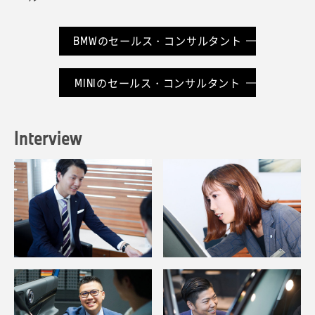
・お客様のご要望を的確にヒアリングするスキル
BMWのテクニシャン
・ヒアリングした情報をもとに、他のスタッフへ情報を
MINIのマネジャー
BMWのプロダクト・ジーニアス
伝達して的確な指示を出すスキル
BMWのセールス・コンサルタント
MINIのテクニシャン
MINIのプロダクト・ジーニアス
BMWのサービス・アドバイザー
MINIのセールス・コンサルタント
MINIのサービス・アドバイザー
Interview