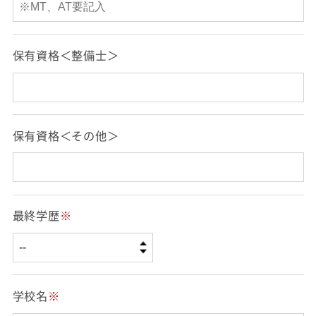
保有資格＜整備士＞
保有資格＜その他＞
最終学歴
※
学校名
※