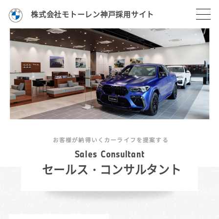
株式会社モトーレン神戸採用サイト
お客様が納得いくカーライフを提案する
S
a
l
e
s
C
o
n
s
u
l
t
a
n
t
セールス・コンサルタント