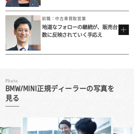
前職：中古車買取営業
地道なフォローの継続が、販売台
数に反映されていく手応え
来店しやすい雰囲気づくりを心がけて。
P
h
o
t
o
工夫を重ね、お客様との接点を増やす
BMW/MINI正規ディーラーの写真を
見る
『いつかこんな車に乗りたい』と自分が思え
る車を売りたいと考えて選んだのが、BMW正
規ディーラーでした。BMWの最大の特長は、
その独特の「乗り味」。お客様には積極的に
試乗を勧め、ハンドル操作の応答性や安定感
ある走りを体感していただきます。同乗した