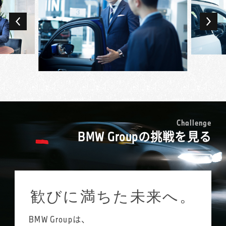
車内は貴重な営業の場でもあり、限られた空
新人の頃はお客様のご来店があると緊張し
間だからこそ打ち解けて話し、ニーズを深堀
て、こわばった状態で接客していましたが、
りできることも。ドイツ車、ディーゼルエン
それではいつまで経っても関係性が築けない
ジン、スポーツタイプなどお客様のこだわり
ことに気づきました。今はフランクに、お客
ごとに多様な競合ブランドがある中で、最終
様が乗られているクルマの気に入っている点
的にBMWを選んでいただけたときの歓びは大
などをお伺いし、話しやすい雰囲気をつくる
きいです。
ことを意識しています。
前職からの出向で現在のBMW正規ディーラー
日々接するお客様には、会社経営者や医師な
新規のご来店の場合、お客様も緊張されてい
で販売活動を始め、2年を経て正式に転籍とな
ど社会的ステータスの高い方も多数。普段の
ることが多いのです。「敷居が高くて入りづ
りました。同じ車を扱う営業職でも、中古車
暮らしでは関わる機会のないような方々と、
らかった」とおっしゃる方も多いのですが、
買取との感覚の差は大きく感じましたね。前
C
h
a
l
l
e
n
g
e
販売活動を通じてコミュニケーションを深
それは私たちが求めるあり方ではありませ
BMW Groupの挑戦を見る
職では、ある程度決まった手順で案件を進め
め、新しい世界を見ることができるのはBMW
ん。「女性の営業は少ないので話しやすい」
られたのに対し、多様な背景や考え方を持っ
というプレミアム・ブランドならではと思っ
とおっしゃっていただけることもあるので、
たお客様を理解し、それに合わせた提案が求
ています。
女性ならではの柔らかさを生かし、笑顔を大
められるのがBMWのセールス・コンサルタン
切に、親しみやすい声のトーンにも気をつけ
トです。
歓びに満ちた未来へ。
ています。特に、お客様と距離が近くなりや
担当するお客様は200名ほど。調子伺いの訪問
すい試乗中には、積極的に普段のお話を伺う
やイベントのご紹介、車検・点検のご案内な
ようにしています。
BMW Groupは、
ど、できるだけお客様との接点を増やし、地