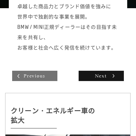
また、ご家族で来店された場合は、商品説明
道なフォローを続けていきます。「こういう
卓越した商品力とブランド価値を強みに
の際も必ず奥様やお子様などご家族全員の目
ノベルティグッズはこのお客様の好みに合い
世界中で独創的な事業を展開。
を見て話すようにし、ご家族皆様にご満足い
そう」と思えばお届けに伺い、立ち話ついで
ただけるように心掛けています。
に新モデルを紹介させていただいたり。自分
BMW / MINI正規ディーラーはその目指す未
なりの工夫を凝らした活動の積み重ねがその
来を共有し、
まま販売台数に表れ、インセンティブとして
収入にも反映されていく手応えは大きいで
お客様と社会へ広く発信を続けています。
す。
Previous
Next
クリーン・エネルギー車の
持続可能な
自動運転 /
ドライビング・プレジャー
拡大
クルマづくりを追求
デジタル・サービスの革新
へのこだわり