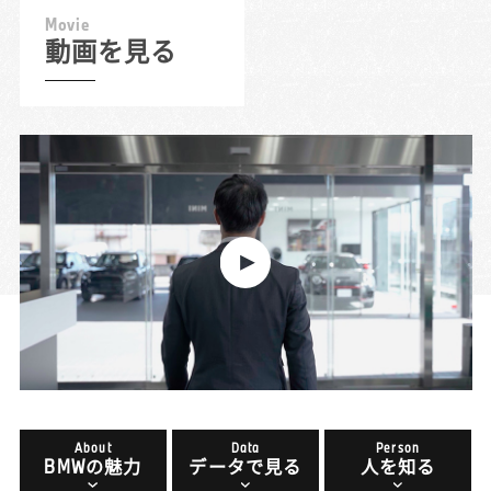
M
o
v
i
e
動画を見る
About
Data
Person
BMWの魅力
データで見る
人を知る