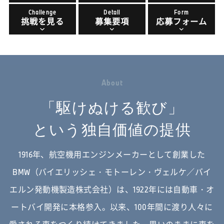
Challenge
Detail
Form
挑戦を見る
募集要項
応募フォーム
A
b
o
u
t
「駆けぬける歓び」
という独自価値の提供
1916年、航空機用エンジンメーカーとして創業した
BMW（バイエリッシェ・モトーレン・ヴェルケ／バイ
エルン発動機製造株式会社）は、
1922年には自動車・オ
ートバイ開発に本格参入。以来、100年間に渡り人々に