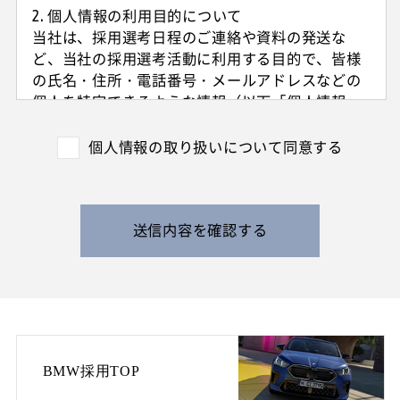
2. 個人情報の利用目的について
当社は、採用選考日程のご連絡や資料の発送な
ど、当社の採用選考活動に利用する目的で、皆様
の氏名・住所・電話番号・メールアドレスなどの
個人を特定できるような情報（以下「個人情報」
と呼びます）を収集させていただきます。
外国籍の方からは、日本国での就労可否の確認に
個人情報の取り扱いについて同意する
利用する目的で、日本国の在留および就労資格を
確認できる情報を収集させていただきます。
また、特定の業務に従事することが可能であるか
を判断する目的で、健康診断書や障害者手帳等の
送信内容を確認する
提出をお願いすることがあります。
なお、電話によるお問い合わせや当社からのご連
絡等の際、内容の正確な記録、内容の再確認等の
ために、通話内容を録音させて頂く場合がありま
す。
BMW採用TOP
3. 個人情報の保管・管理について