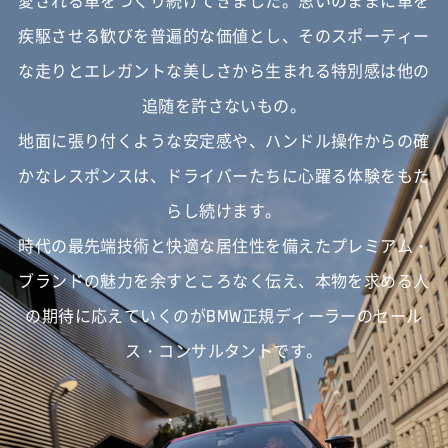
愛される車をつくり続けてきました。
思いのままに車を
疾駆させる歓びを普遍的な価値とし、
そのスポーティー
な走りとエレガントな美しさから生まれる特別感は他の
追随を許さないもの。
地面に張り付くような安定感や、ハンドル操作からの確
かなレスポンスは、
ドライバーたちに心躍る体験をもた
らし続けます。
時代の最先端技術と快適な居住性を備えたプレミアム・
ブランドの魅力を余すところなく伝え、
本物を求める人
の期待に応えていくのがBMW正規ディーラーのセール
ス・コンサルタントです。