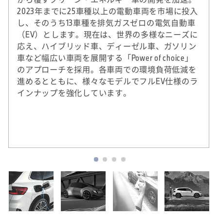
2023年までに25車種以上の電動車両を市場に投入
し、そのうち13車種を排気ガスゼロの電気自動車
（EV）とします。現在は、世界の多様なニーズに
応え、ハイブリッド車、ディーゼル車、ガソリン
車など幅広い車両を展開する「Power of choice」
のアプローチを採用。各車両での環境負荷低減を
進めるとともに、様々なモデルでフルEV仕様のラ
インナップを強化しています。
※
2020年実績。DJSIは、ダウ・ジョーンズ社（米
国）とSAM社（スイス）による国際的なサステ
ナビリティ株式指標。