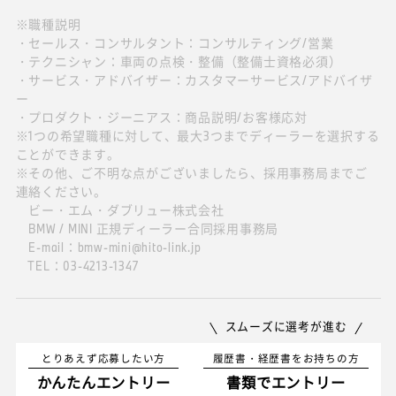
※職種説明
・セールス・コンサルタント：コンサルティング/営業
・テクニシャン：車両の点検・整備（整備士資格必須）
・サービス・アドバイザー：カスタマーサービス/アドバイザ
ー
・プロダクト・ジーニアス：商品説明/お客様応対
※1つの希望職種に対して、最大3つまでディーラーを選択する
ことができます。
※その他、ご不明な点がございましたら、採用事務局までご
連絡ください。
ビー・エム・ダブリュー株式会社
BMW / MINI 正規ディーラー合同採用事務局
E-mail：bmw-mini@hito-link.jp
TEL：03-4213-1347
スムーズに選考が進む
とりあえず応募したい方
履歴書・経歴書をお持ちの方
かんたんエントリー
書類でエントリー