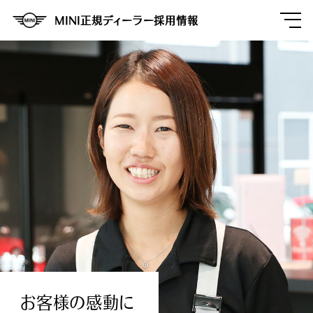
MINI正規ディーラー採用情報
お
客
様
の
感
動
に