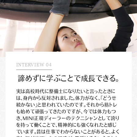
INTERVIEW 04
諦
め
ず
に
学
ぶ
こ
と
で
成
長
で
き
る
。
実は高校時代に整備士になりたいと言ったときに
は、身内から反対されました。体力がなく、「どうせ
続かない」と思われていたのです。それから筋トレ
も始めて頑張ってきたのですが、今では体力もつ
き、MINI正規ディーラーのテクニシャンとして誇り
を持って働くことで、精神的にも強くなれたと感じ
ています。昔は仕事でわからないことがあると、よく