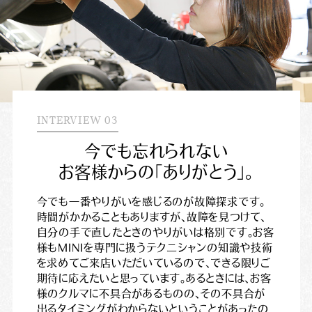
INTERVIEW 03
今
で
も
忘
れ
ら
れ
な
い
お
客
様
か
ら
の
「
あ
り
が
と
う
」
。
今でも一番やりがいを感じるのが故障探求です。
時間がかかることもありますが、故障を見つけて、
自分の手で直したときのやりがいは格別です。お客
様もMINIを専門に扱うテクニシャンの知識や技術
を求めてご来店いただいているので、できる限りご
期待に応えたいと思っています。あるときには、お客
様のクルマに不具合があるものの、その不具合が
出るタイミングがわからないということがあったの