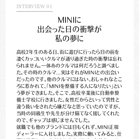
INTERVIEW 01
M
I
N
I
に
出
会
っ
た
日
の
衝
撃
が
私
の
夢
に
高校2年生のある日、街に遊びに行ったら目の前を
凄くカッコいいクルマが通り過ぎた時の衝撃は忘れ
られません。一体あのクルマは何だろうと調べまし
た。その時のクルマ...実はそれがMINIとの出会い
だったのです。他のクルマにはない、おしゃれなとこ
ろに惹かれて、「MINIを整備する人になりたい」とい
う夢ができました。そこで、高校卒業後に自動車整
備士学校に行きました。女性だからといって男性と
違う扱いをされたら嫌だなと思っていたのですが、
当時の同級生や先生が分け隔てなく接してくれた
ので、ギャップは感じませんでした。
就職でも他のブランドには目もくれず、MINI正規
ディーラーに入社しました。実際に働いてみると、仕