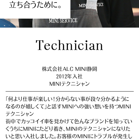
立
ち
合
う
た
め
に
。
T
e
c
h
n
i
c
i
a
n
株式会社ALC MINI静岡
2012年入社
MINIテクニシャン
「何より仕事が楽しい！分からない事が段々分かるように
なるのが嬉しくて」と話すMINIへの強い想いを持つMINI
テクニシャン
街中でカッコイイ車を見かけて色んなブランドを知ってい
くうちにMINIにたどり着き、MINIのテクニシャンになりた
いと思い入社しました。お客様のMINIにトラブルが発生し