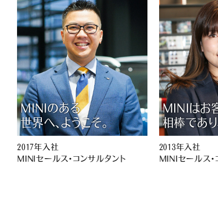
M
I
N
I
の
あ
る
M
I
N
I
は
お
世
界
へ
、
よ
う
こ
そ
。
相
棒
で
あ
り
2
0
1
7
年
入
社
2
0
1
3
年
入
社
M
I
N
I
セ
ー
ル
ス
・
コ
ン
サ
ル
タ
ン
ト
M
I
N
I
セ
ー
ル
ス
・