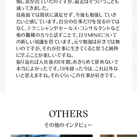
悔し涙が出ていたのですが、最近はそういうことも
減ってきました。
技術面では現状に満足せず、今後も勉強していき
たいと感じています。自分の仕事だけを見るのでは
なく、テクニシャンやセールス・コンサルタントなど
他の職種の方々と話すことで、日々MINIについて
の新しい知識を得ています。元々勉強は好きでは無
いのですが、それが仕事に生きてくると思うと純粋
に学ぶことが楽しいですね。
振り返れば入社後の5年間、あきらめて辞めないで
本当によかったです。10年経った今は、これ以外な
いと思えますね。それくらいこの仕事が好きです。
O
T
H
E
R
S
そ
の
他
の
イ
ン
タ
ビ
ュ
ー