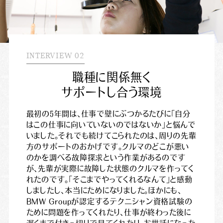
INTERVIEW 02
職
種
に
関
係
無
く
サ
ポ
ー
ト
し
合
う
環
境
最初の5年間は、仕事で壁にぶつかるたびに「自分
はこの仕事に向いていないのではないか」と悩んで
いました。それでも続けてこられたのは、周りの先輩
方のサポートのおかげです。クルマのどこが悪い
のかを調べる故障探求という作業があるのです
が、先輩が実際に故障した状態のクルマを作ってく
れたのです。「そこまでやってくれるなんて」と感動
しましたし、本当にためになりました。ほかにも、
BMW Groupが認定するテクニシャン資格試験の
ために問題を作ってくれたり、仕事が終わった後に