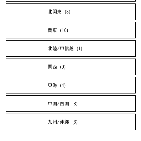
北海道
(2)
青森県
(0)
北関東
(3)
岩手県
(0)
宮城県
(1)
茨城県
(1)
栃木県
(1)
関東
(10)
秋田県
(1)
山形県
(1)
群馬県
(1)
埼玉県
(1)
千葉県
(2)
北陸/甲信越
(1)
福島県
(1)
東京都
(5)
神奈川県
(2)
新潟県
(0)
富山県
(0)
関西
(9)
石川県
(0)
福井県
(0)
滋賀県
(1)
京都府
(1)
東海
(4)
山梨県
(0)
長野県
(1)
大阪府
(3)
兵庫県
(2)
岐阜県
(0)
静岡県
(0)
中国/四国
(8)
奈良県
(1)
和歌山県
(1)
愛知県
(3)
三重県
(1)
鳥取県
(1)
島根県
(1)
九州/沖縄
(6)
岡山県
(1)
広島県
(1)
福岡県
(1)
佐賀県
(0)