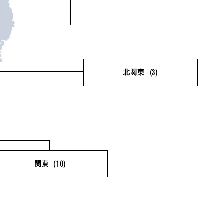
岩手県
(0)
宮城県
(1)
秋田県
(1)
山形県
(1)
福島県
(1)
北関東
(3)
茨城県
(1)
栃木県
(1)
群馬県
(1)
関東
(10)
埼玉県
(1)
千葉県
(2)
東京都
(5)
神奈川県
(2)