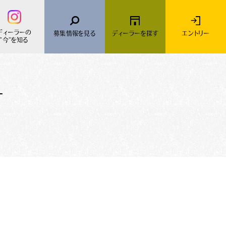
ディーラーの
募集情報を
見る
ディーラーを
探す
エントリー
"今"を知る
ー
MINI
採用Topに戻る