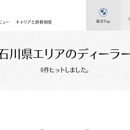
総合Top
ビュー
キャリアと研修制度
石川県エリアのディーラ
総合採用
BMW
Topに戻る
採用Topに戻る
0件ヒットしました。