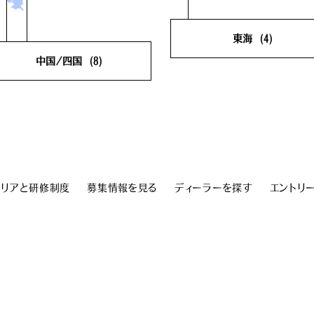
東海
(4)
中国/四国
(8)
岐阜県
(0)
静岡県
(
鳥取県
(1)
島根県
(1)
愛知県
(3)
三重県
(
岡山県
(1)
広島県
(1)
山口県
(1)
徳島県
(0)
香川県
(1)
愛媛県
(1)
ャリアと研修制度
募集情報を見る
ディーラーを探す
エントリ
高知県
(1)