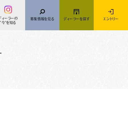
ディーラーの
募集情報を
見る
ディーラーを
探す
エントリー
"今"を知る
ー
MINI
採用Topに戻る