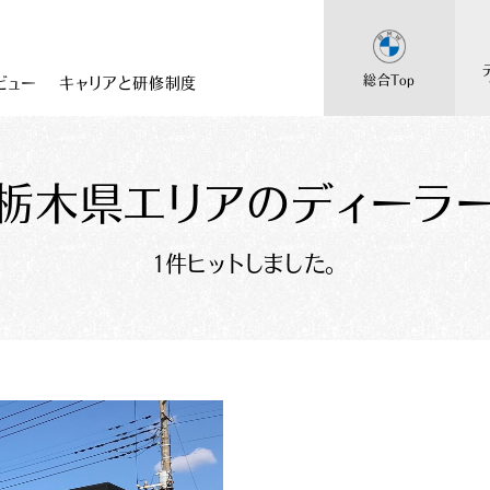
総合Top
ビュー
キャリアと研修制度
栃木県エリアのディーラ
総合採用
BMW
Topに戻る
採用Topに戻る
1件ヒットしました。