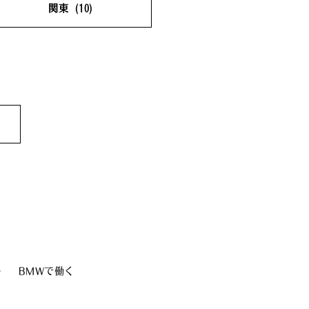
関東
(10)
埼玉県
(1)
千葉県
(2)
東京都
(5)
神奈川県
(2)
0)
1)
ー
BMWで働く