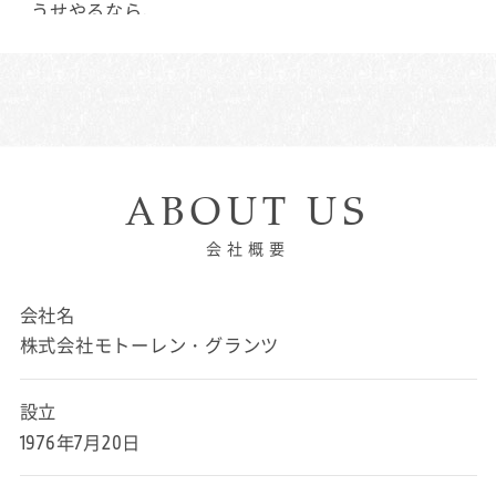
うせやるなら、
自分の好きな仕事、やっていて楽しいと思える仕事
がいいと私は思います。
車の販売というと、なんだか難しく聞こえるかもし
れません…。
実際は専門知識が必ずしも大事であるとは限りませ
ん。
ABOUT US
大切なのは「お客様とコツコツと信頼関係を気付い
ていく力」です。
会社概要
それって実は、「お客様との約束を守る」など、基
会社名
本的な事の積み重ねなのです。
株式会社モトーレン・グランツ
信頼関係ができると、お仕事の話や、ご家族の話な
ど、お客様からして頂けるようになります。
設立
お客様BMWファンがほとんど。
1976年7月20日
ですから、お客様のニーズにこたえることができれ
ばお客様も決断されます。