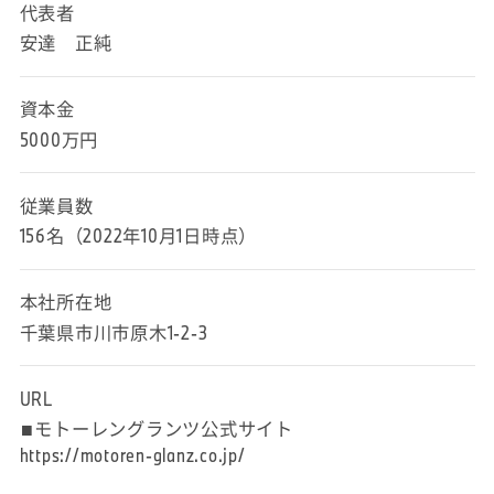
代表者
しかも「あなたから買いたい」といって頂けること
安達 正純
も。
経験の有無は関係なく「やってみたい」と強く思う
資本金
気持ちがあれば、
5000万円
きっと活躍できるはず、ぜひ、一緒に仕事を楽しみ
ましょう。
従業員数
156名（2022年10月1日時点）
職種:セールス・コンサルタント
スタッフ名:船橋営業所 菊池さん
本社所在地
千葉県市川市原木1-2-3
URL
■モトーレングランツ公式サイト
https://motoren-glanz.co.jp/