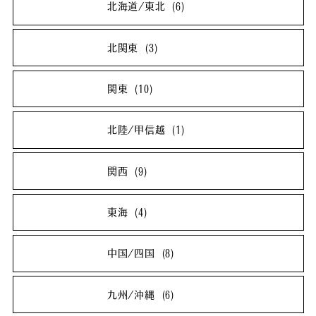
北海道/東北
(6)
北海道
(2)
青森県
(0)
北関東
(3)
岩手県
(0)
宮城県
(1)
茨城県
(1)
栃木県
(1)
関東
(10)
秋田県
(1)
山形県
(1)
群馬県
(1)
埼玉県
(1)
千葉県
(2)
北陸/甲信越
(1)
福島県
(1)
東京都
(5)
神奈川県
(2)
新潟県
(0)
富山県
(0)
関西
(9)
石川県
(0)
福井県
(0)
滋賀県
(1)
京都府
(1)
東海
(4)
山梨県
(0)
長野県
(1)
大阪府
(3)
兵庫県
(2)
岐阜県
(0)
静岡県
(0)
中国/四国
(8)
奈良県
(1)
和歌山県
(1)
愛知県
(3)
三重県
(1)
鳥取県
(1)
島根県
(1)
九州/沖縄
(6)