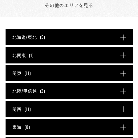
その他のエリアを見る
北海道/東北
(5)
北海道
(1)
青森県
(0)
北関東
(1)
岩手県
(0)
宮城県
(1)
茨城県
(1)
栃木県
(0)
関東
(11)
秋田県
(1)
山形県
(1)
群馬県
(0)
埼玉県
(2)
千葉県
(2)
北陸/甲信越
(3)
福島県
(1)
東京都
(4)
神奈川県
(3)
新潟県
(0)
富山県
(0)
関西
(11)
石川県
(0)
福井県
(0)
滋賀県
(1)
京都府
(1)
東海
(8)