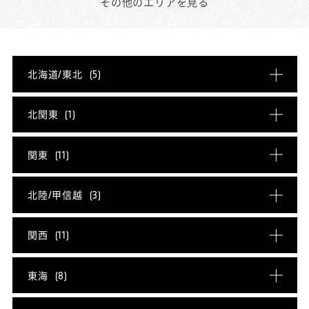
その他のエリアを見る
北海道/東北
(5)
北海道
(1)
青森県
(0)
北関東
(1)
岩手県
(0)
宮城県
(1)
茨城県
(1)
栃木県
(0)
関東
(11)
秋田県
(1)
山形県
(1)
群馬県
(0)
埼玉県
(2)
千葉県
(2)
北陸/甲信越
(3)
福島県
(1)
東京都
(4)
神奈川県
(3)
新潟県
(0)
富山県
(0)
関西
(11)
石川県
(0)
福井県
(0)
滋賀県
(1)
京都府
(1)
東海
(8)
山梨県
(1)
長野県
(2)
大阪府
(5)
兵庫県
(2)