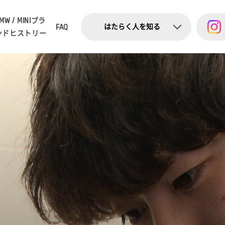
MW / MINI
ブラ
はたらく人を知る
FAQ
ンドヒストリー
ー
コミック
ー
ショート動画
ー
インタビュー
ー
お知らせ・トピックス