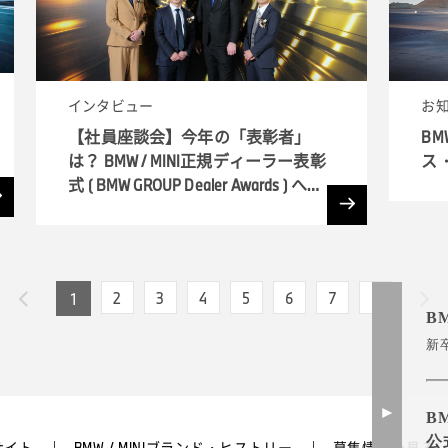
インタビュー
お
【社員座談会】今年の「表彰者」
BM
は？ BMW / MINI正規ディーラー表彰
ス
式 ( BMW GROUP Dealer Awards ) へ潜
入
2
3
4
5
6
7
8
1
B
新
B
公
サイト
BMW / MINIブランド・ヒストリー
募集情報を見る