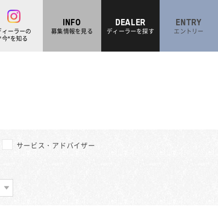
INFO
DEALER
ENTRY
ディーラーの
募集情報を
見る
ディーラーを
探す
エントリー
"今"を知る
MINI
採用Topに戻る
サービス・アドバイザー