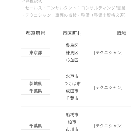
※職種説明
セールス・コンサルタント：コンサルティング/営業
テクニシャン：車両の点検・整備（整備士資格必須）
都道府県
市区町村
職種
豊島区
東京都
練馬区
[テクニシャン]
杉並区
水戸市
茨城県
つくば市
[テクニシャン]
千葉県
成田市
千葉市
船橋市
柏市
千葉県
[テクニシャン]
市川市