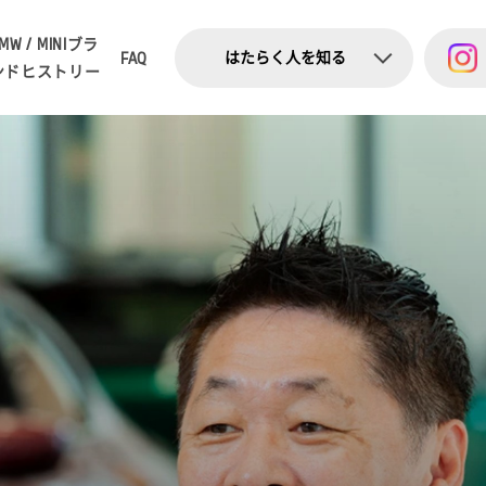
MW / MINI
ブラ
はたらく人を知る
FAQ
ンドヒストリー
ー
コミック
ー
ショート動画
ー
インタビュー
ー
お知らせ・トピックス