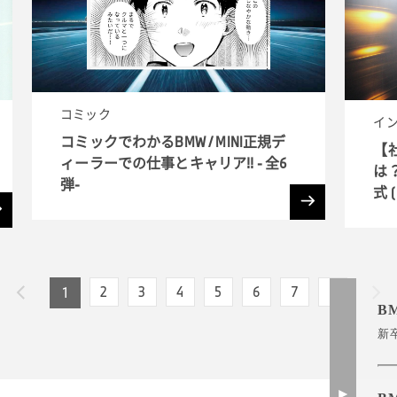
コミック
イ
コミックでわかるBMW / MINI正規デ
【
ィーラーでの仕事とキャリア!! - 全6
は？
弾-
式 (
入
2
3
4
5
6
7
8
1
B
新