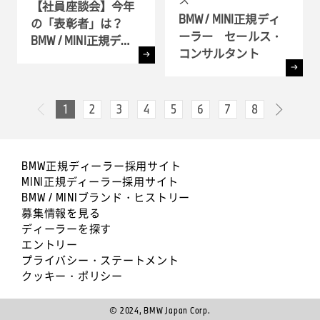
【社員座談会】今年
BMW / MINI正規ディ
の「表彰者」は？
ーラー セールス・
BMW / MINI正規ディ
コンサルタント
ーラー表彰式 ( BMW
GROUP Dealer Awards
) へ潜入
1
2
3
4
5
6
7
8
次へ
前へ
BMW正規ディーラー採用サイト
MINI正規ディーラー採用サイト
BMW / MINIブランド・ヒストリー
募集情報を見る
ディーラーを探す
エントリー
プライバシー・ステートメント
クッキー・ポリシー
© 2024, BMW Japan Corp.