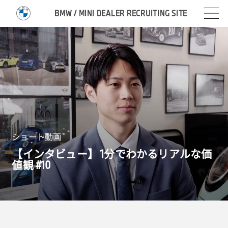
BMW / MINI DEALER RECRUITING SITE
ショート動画
【インタビュー】
1
分でわかるリアルな価
値観 #
10