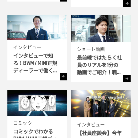
語るBMWで働く魅力
とは ?!
インタビュー
ショート動画
インタビューで知
最前線ではたらく社
る！BWM / MINI正規
員のリアルを1分の
ディーラーで働く理
動画でご紹介！職種
由
別インタビュー
コミック
インタビュー
コミックでわかる
【社員座談会】今年