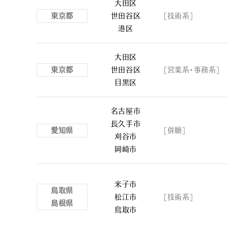
大田区
東京都
世田谷区
[技術系]
港区
大田区
東京都
世田谷区
[営業系・事務系]
目黒区
名古屋市
長久手市
愛知県
[併願]
刈谷市
岡崎市
米子市
鳥取県
松江市
[技術系]
島根県
鳥取市