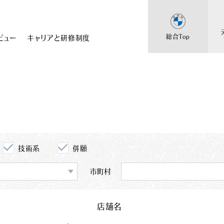
総合Top
ビュー
キャリアと研修制度
総合採用
BMW
Topに戻る
採用Topに戻る
技術系
併願
市町村
店舗名