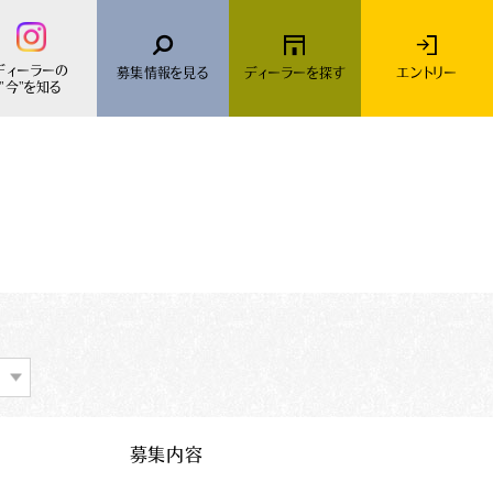
ディーラーの
募集情報を
見る
ディーラーを
探す
エントリー
"今"を知る
MINI
採用Topに戻る
募集内容