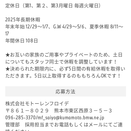
定休日（第1、第２、第3月曜日 毎週火曜日）
2025年長期休暇
年末年始 12/29～1/7、G.W 4/29～5/6、夏季休暇 8/11～
17
年間休日 108日
★お互いの家族のご用事やプライベートのため、土日
についてもスタッフ同士で休暇を調整しています！
★決められた期限内に、必ず5日間の有給休暇を取得い
ただきます。5日以上取得するのももちろんOKです！
応募方法
株式会社モトーレンフロイデ
〒８６１－８０２９ 熊本市東区西原３－５－３
096-285-3370/mf_saiyo@kumamoto.bmw.ne.jp
管理部 採用担当までお電話もしくはメールにてご連