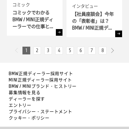
コミック
インタビュー
コミックでわかる
【社員座談会】今年
BMW / MINI正規ディ
の「表彰者」は？
ーラーでの仕事とキ
BMW / MINI正規ディ
ャリア!! - 全6弾-
ーラー表彰式 ( BMW
GROUP Dealer Awards
) へ潜入
1
2
3
4
5
6
7
8
次へ
前へ
BMW正規ディーラー採用サイト
MINI正規ディーラー採用サイト
BMW / MINIブランド・ヒストリー
募集情報を見る
ディーラーを探す
エントリー
プライバシー・ステートメント
クッキー・ポリシー