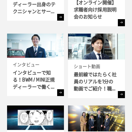
【オンライン開催】
ディーラー出身のテ
求職者向け採用説明
クニシャンとサービ
会のお知らせ
ス・アドバイザーが
語るBMWで働く魅力
とは ?!
インタビュー
ショート動画
インタビューで知
最前線ではたらく社
る！BWM / MINI正規
員のリアルを1分の
ディーラーで働く理
動画でご紹介！職種
由
別インタビュー