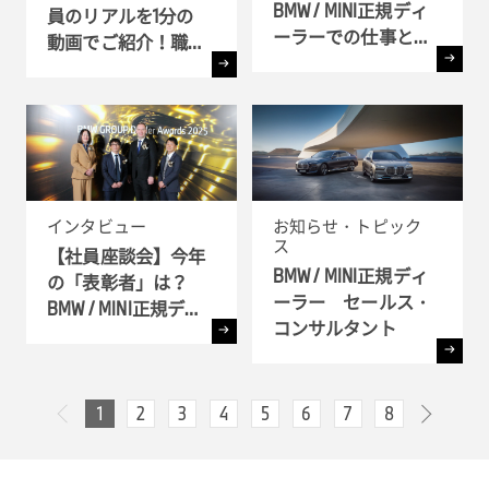
BMW / MINI正規ディ
員のリアルを1分の
ーラーでの仕事とキ
動画でご紹介！職種
ャリア!! - 全6弾-
別インタビュー
インタビュー
お知らせ・トピック
ス
【社員座談会】今年
BMW / MINI正規ディ
の「表彰者」は？
ーラー セールス・
BMW / MINI正規ディ
コンサルタント
ーラー表彰式 ( BMW
GROUP Dealer Awards
) へ潜入
1
2
3
4
5
6
7
8
次へ
前へ