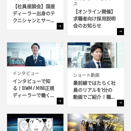
ス
【社員座談会】国産
【オンライン開催】
ディーラー出身のテ
求職者向け採用説明
クニシャンとサービ
会のお知らせ
ス・アドバイザーが
語るBMWで働く魅力
とは ?!
インタビュー
ショート動画
インタビューで知
最前線ではたらく社
る！BWM / MINI正規
員のリアルを1分の
ディーラーで働く理
動画でご紹介！職種
由
別インタビュー