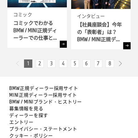
コミック
インタビュー
コミックでわかる
【社員座談会】今年
BMW / MINI正規ディ
の「表彰者」は？
ーラーでの仕事とキ
BMW / MINI正規ディ
ャリア!! - 全6弾-
ーラー表彰式 ( BMW
GROUP Dealer Awards
) へ潜入
1
2
3
4
5
6
7
8
次へ
前へ
BMW正規ディーラー採用サイト
MINI正規ディーラー採用サイト
BMW / MINIブランド・ヒストリー
募集情報を見る
ディーラーを探す
エントリー
プライバシー・ステートメント
クッキー・ポリシー