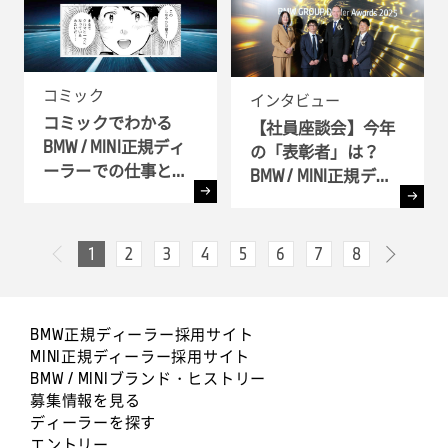
コミック
インタビュー
コミックでわかる
【社員座談会】今年
BMW / MINI正規ディ
の「表彰者」は？
ーラーでの仕事とキ
BMW / MINI正規ディ
ャリア!! - 全6弾-
ーラー表彰式 ( BMW
GROUP Dealer Awards
) へ潜入
1
2
3
4
5
6
7
8
次へ
前へ
BMW正規ディーラー採用サイト
MINI正規ディーラー採用サイト
BMW / MINIブランド・ヒストリー
募集情報を見る
ディーラーを探す
エントリー