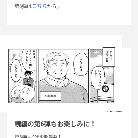
第5弾は
こちら
から。
続編の第6弾もお楽しみに！
第6弾も公開準備中！