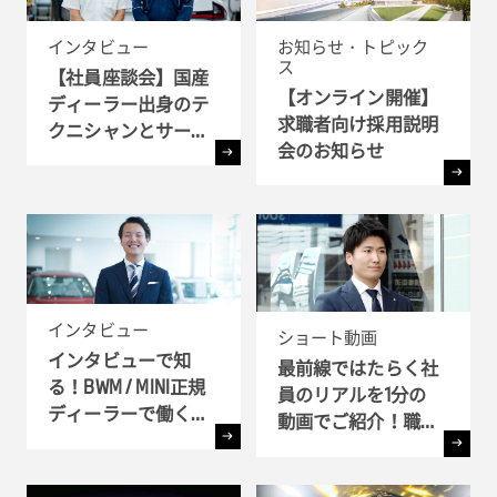
インタビュー
お知らせ・トピック
ス
【社員座談会】国産
【オンライン開催】
ディーラー出身のテ
求職者向け採用説明
クニシャンとサービ
会のお知らせ
ス・アドバイザーが
語るBMWで働く魅力
とは ?!
インタビュー
ショート動画
インタビューで知
最前線ではたらく社
る！BWM / MINI正規
員のリアルを1分の
ディーラーで働く理
動画でご紹介！職種
由
別インタビュー