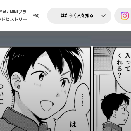
MW / MINI
ブラ
はたらく人を知る
FAQ
ンドヒストリー
ー
コミック
ー
ショート動画
ー
インタビュー
ー
お知らせ・トピックス