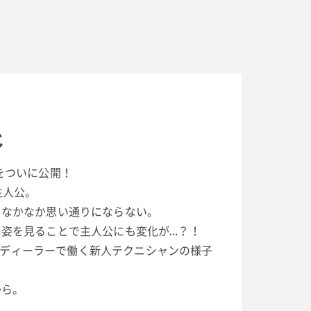
じ
をついに公開！
主人公。
、なかなか思い通りにならない。
く姿を見ることで主人公にも変化が…？！
I正規ディーラーで働く新人テクニシャンの様子
から。