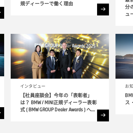
規ディーラーで働く理由
分
ュ
インタビュー
お
【社員座談会】今年の「表彰者」
BM
は？ BMW / MINI正規ディーラー表彰
ス
式 ( BMW GROUP Dealer Awards ) へ潜
入