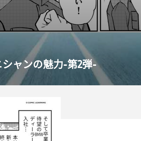
シャンの魅力-第
2
弾-