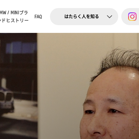
MW / MINI
ブラ
はたらく人を知る
FAQ
ンドヒストリー
ー
コミック
ー
ショート動画
ー
インタビュー
ー
お知らせ・トピックス