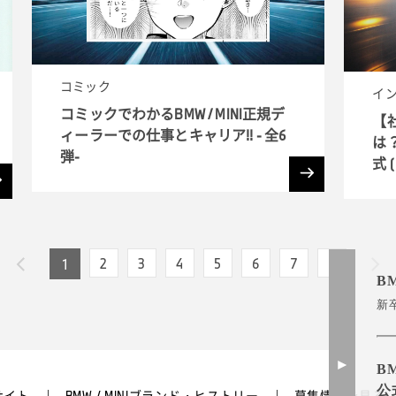
コミック
イ
コミックでわかるBMW / MINI正規デ
【
ィーラーでの仕事とキャリア!! - 全6
は？
弾-
式 (
入
2
3
4
5
6
7
8
1
B
新
B
公
サイト
BMW / MINIブランド・ヒストリー
募集情報を見る