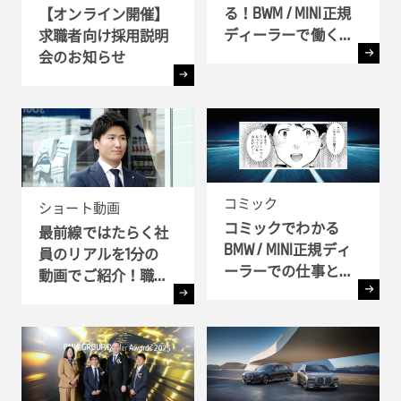
る！BWM / MINI正規
【オンライン開催】
ディーラーで働く理
求職者向け採用説明
由
会のお知らせ
コミック
ショート動画
コミックでわかる
最前線ではたらく社
BMW / MINI正規ディ
員のリアルを1分の
ーラーでの仕事とキ
動画でご紹介！職種
ャリア!! - 全6弾-
別インタビュー