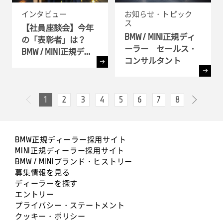
インタビュー
お知らせ・トピック
ス
【社員座談会】今年
BMW / MINI正規ディ
の「表彰者」は？
ーラー セールス・
BMW / MINI正規ディ
コンサルタント
ーラー表彰式 ( BMW
GROUP Dealer Awards
) へ潜入
1
2
3
4
5
6
7
8
次へ
前へ
BMW正規ディーラー採用サイト
MINI正規ディーラー採用サイト
BMW / MINIブランド・ヒストリー
募集情報を見る
ディーラーを探す
エントリー
プライバシー・ステートメント
クッキー・ポリシー