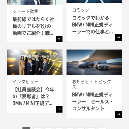
コミック
ショート動画
コミックでわかる
最前線ではたらく社
BMW / MINI正規ディ
員のリアルを1分の
ーラーでの仕事とキ
動画でご紹介！職種
ャリア!! - 全6弾-
別インタビュー
インタビュー
お知らせ・トピック
ス
【社員座談会】今年
BMW / MINI正規ディ
の「表彰者」は？
ーラー セールス・
BMW / MINI正規ディ
コンサルタント
ーラー表彰式 ( BMW
GROUP Dealer Awards
) へ潜入