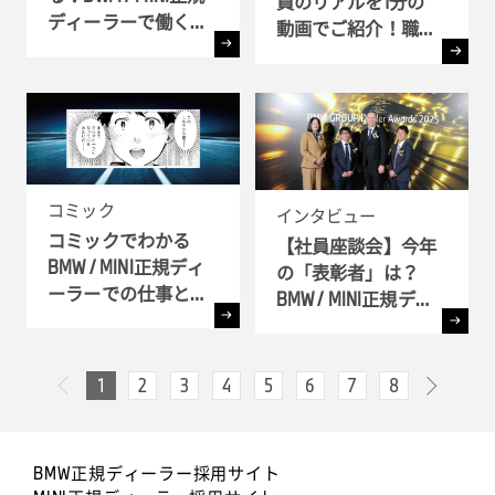
員のリアルを1分の
ディーラーで働く理
動画でご紹介！職種
由
別インタビュー
コミック
インタビュー
コミックでわかる
【社員座談会】今年
BMW / MINI正規ディ
の「表彰者」は？
ーラーでの仕事とキ
BMW / MINI正規ディ
ャリア!! - 全6弾-
ーラー表彰式 ( BMW
GROUP Dealer Awards
) へ潜入
1
2
3
4
5
6
7
8
次へ
前へ
BMW正規ディーラー採用サイト