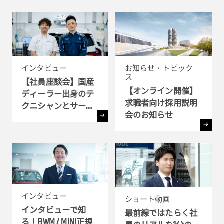
インタビュー
お知らせ・トピック
ス
【社員座談会】国産
【オンライン開催】
ディーラー出身のテ
求職者向け採用説明
クニシャンとサービ
会のお知らせ
ス・アドバイザーが
語るBMWで働く魅力
とは ?!
インタビュー
ショート動画
インタビューで知
最前線ではたらく社
る！BWM / MINI正規