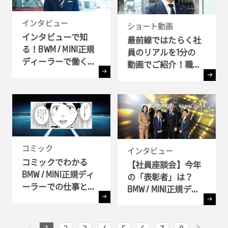
インタビュー
ショート動画
インタビューで知
最前線ではたらく社
る！BWM / MINI正規
員のリアルを1分の
ディーラーで働く理
動画でご紹介！職種
由
別インタビュー
コミック
インタビュー
コミックでわかる
【社員座談会】今年
BMW / MINI正規ディ
の「表彰者」は？
ーラーでの仕事とキ
BMW / MINI正規ディ
ャリア!! - 全6弾-
ーラー表彰式 ( BMW
GROUP Dealer Awards
) へ潜入