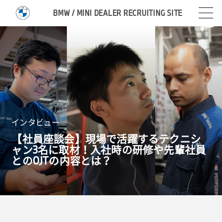
BMW / MINI DEALER RECRUITING SITE
インタビュー
【社員座談会】現場で活躍するテクニシ
ャン
3
名に取材！入社時の研修や先輩社員
との
OJT
の内容とは？