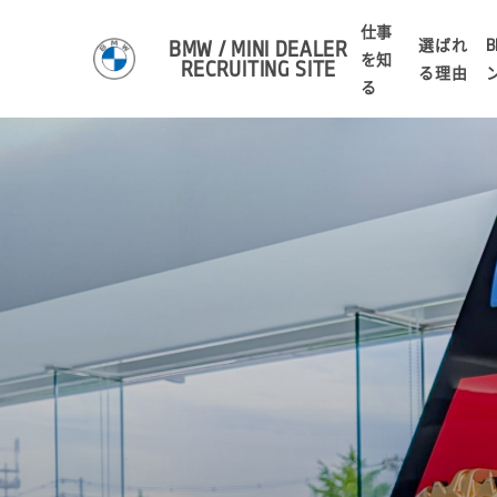
仕事
選ばれ
B
BMW / MINI DEALER
を知
RECRUITING SITE
る理由
る