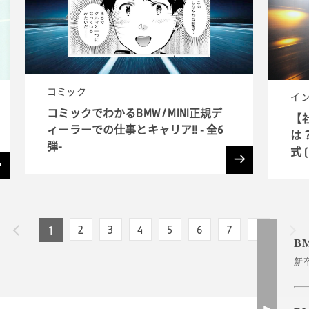
コミック
イ
コミックでわかるBMW / MINI正規デ
【
ィーラーでの仕事とキャリア!! - 全6
は？
弾-
式 (
入
2
3
4
5
6
7
8
1
B
新