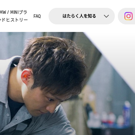
MW / MINI
ブラ
はたらく人を知る
FAQ
ンドヒストリー
ー
コミック
ー
ショート動画
ー
インタビュー
ー
お知らせ・トピックス