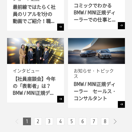
コミックでわかる
最前線ではたらく社
BMW / MINI正規ディ
員のリアルを1分の
ーラーでの仕事とキ
動画でご紹介！職種
ャリア!! - 全6弾-
別インタビュー
インタビュー
お知らせ・トピック
ス
【社員座談会】今年
BMW / MINI正規ディ
の「表彰者」は？
ーラー セールス・
BMW / MINI正規ディ
コンサルタント
ーラー表彰式 ( BMW
GROUP Dealer Awards
) へ潜入
1
2
3
4
5
6
7
8
次へ
前へ