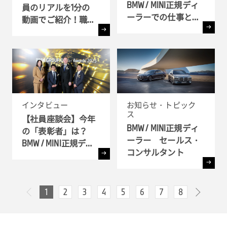
BMW / MINI正規ディ
員のリアルを1分の
ーラーでの仕事とキ
動画でご紹介！職種
ャリア!! - 全6弾-
別インタビュー
インタビュー
お知らせ・トピック
ス
【社員座談会】今年
BMW / MINI正規ディ
の「表彰者」は？
ーラー セールス・
BMW / MINI正規ディ
コンサルタント
ーラー表彰式 ( BMW
GROUP Dealer Awards
) へ潜入
1
2
3
4
5
6
7
8
次へ
前へ