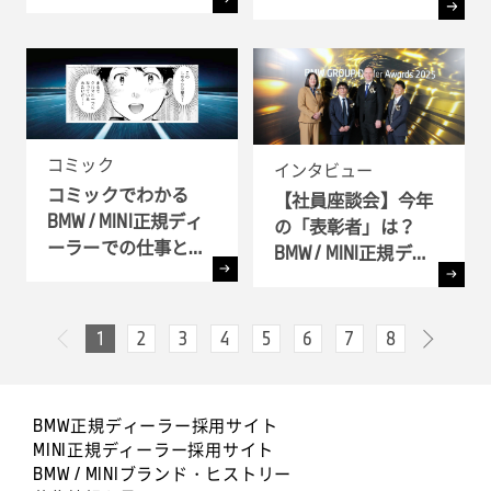
由
別インタビュー
コミック
インタビュー
コミックでわかる
【社員座談会】今年
BMW / MINI正規ディ
の「表彰者」は？
ーラーでの仕事とキ
BMW / MINI正規ディ
ャリア!! - 全6弾-
ーラー表彰式 ( BMW
GROUP Dealer Awards
) へ潜入
1
2
3
4
5
6
7
8
次へ
前へ
BMW正規ディーラー採用サイト
MINI正規ディーラー採用サイト
BMW / MINIブランド・ヒストリー