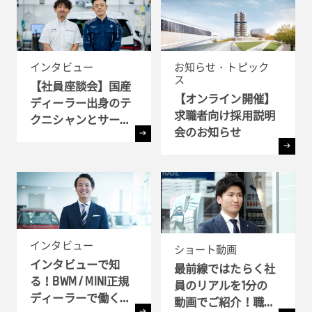
インタビュー
お知らせ・トピック
ス
【社員座談会】国産
【オンライン開催】
ディーラー出身のテ
求職者向け採用説明
クニシャンとサービ
会のお知らせ
ス・アドバイザーが
語るBMWで働く魅力
とは ?!
インタビュー
ショート動画
インタビューで知
最前線ではたらく社
る！BWM / MINI正規
員のリアルを1分の
ディーラーで働く理
動画でご紹介！職種