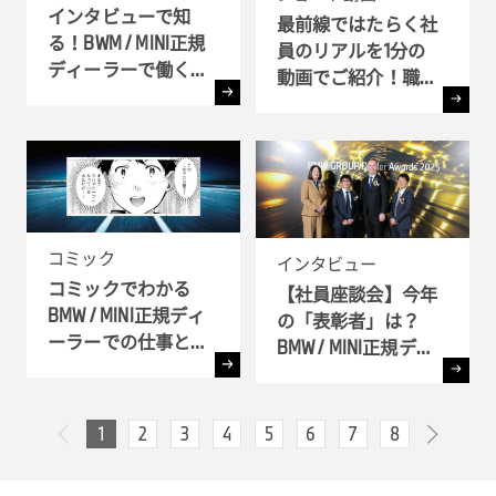
インタビューで知
最前線ではたらく社
る！BWM / MINI正規
員のリアルを1分の
ディーラーで働く理
動画でご紹介！職種
由
別インタビュー
コミック
インタビュー
コミックでわかる
【社員座談会】今年
BMW / MINI正規ディ
の「表彰者」は？
ーラーでの仕事とキ
BMW / MINI正規ディ
ャリア!! - 全6弾-
ーラー表彰式 ( BMW
GROUP Dealer Awards
) へ潜入
1
2
3
4
5
6
7
8
次へ
前へ