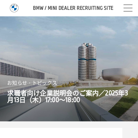
BMW / MINI DEALER RECRUITING SITE
お知らせ・トピックス
求職者向け企業説明会のご案内／
2025
年
3
月
13
日（木）
17
:
00
～
18
:
00