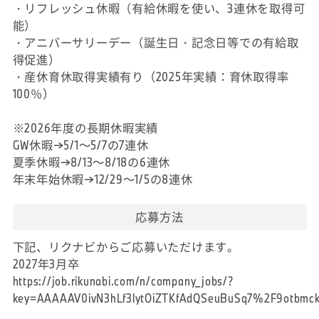
・リフレッシュ休暇（有給休暇を使い、3連休を取得可
能）
・アニバーサリーデー（誕生日・記念日等での有給取
得促進）
・産休育休取得実績有り（2025年実績：育休取得率
100％）
※2026年度の長期休暇実績
GW休暇→5/1～5/7の7連休
夏季休暇→8/13～8/18の6連休
年末年始休暇→12/29～1/5の8連休
応募方法
下記、リクナビからご応募いただけます。
2027年3月卒
https://job.rikunabi.com/n/company_jobs/?
key=AAAAAV0ivN3hLf3lytOiZTKfAdQSeuBuSq7%2F9otbm