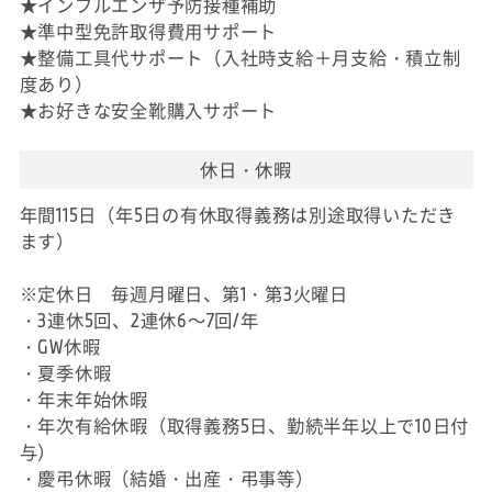
★インフルエンザ予防接種補助
★準中型免許取得費用サポート
★整備工具代サポート（入社時支給＋月支給・積立制
度あり）
★お好きな安全靴購入サポート
休日・休暇
年間115日（年5日の有休取得義務は別途取得いただき
ます）
※定休日 毎週月曜日、第1・第3火曜日
・3連休5回、2連休6～7回/年
・GW休暇
・夏季休暇
・年末年始休暇
・年次有給休暇（取得義務5日、勤続半年以上で10日付
与）
・慶弔休暇（結婚・出産・弔事等）