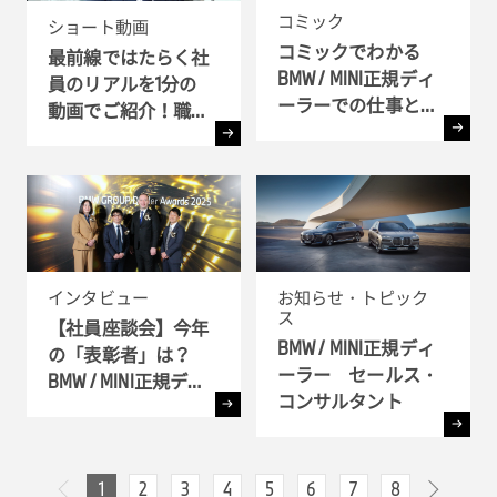
コミック
ショート動画
コミックでわかる
最前線ではたらく社
BMW / MINI正規ディ
員のリアルを1分の
ーラーでの仕事とキ
動画でご紹介！職種
ャリア!! - 全6弾-
別インタビュー
インタビュー
お知らせ・トピック
ス
【社員座談会】今年
BMW / MINI正規ディ
の「表彰者」は？
ーラー セールス・
BMW / MINI正規ディ
コンサルタント
ーラー表彰式 ( BMW
GROUP Dealer Awards
) へ潜入
1
2
3
4
5
6
7
8
次へ