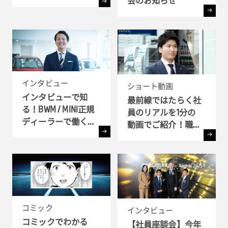
会のお知らせ
ス・アドバイザーが
語るBMWで働く魅力
とは ?!
インタビュー
ショート動画
インタビューで知
最前線ではたらく社
る！BWM / MINI正規
員のリアルを1分の
ディーラーで働く理
動画でご紹介！職種
由
別インタビュー
コミック
インタビュー
コミックでわかる
【社員座談会】今年