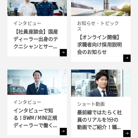
インタビュー
お知らせ・トピック
ス
【社員座談会】国産
【オンライン開催】
ディーラー出身のテ
求職者向け採用説明
クニシャンとサービ
会のお知らせ
ス・アドバイザーが
語るBMWで働く魅力
とは ?!
インタビュー
ショート動画
インタビューで知
最前線ではたらく社
る！BWM / MINI正規
員のリアルを1分の
ディーラーで働く理
動画でご紹介！職種
由
別インタビュー