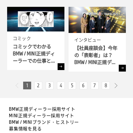
コミック
インタビュー
コミックでわかる
【社員座談会】今年
BMW / MINI正規ディ
の「表彰者」は？
ーラーでの仕事とキ
BMW / MINI正規ディ
ャリア!! - 全6弾-
ーラー表彰式 ( BMW
GROUP Dealer Awards
) へ潜入
1
2
3
4
5
6
7
8
次へ
前へ
BMW正規ディーラー採用サイト
MINI正規ディーラー採用サイト
BMW / MINIブランド・ヒストリー
募集情報を見る