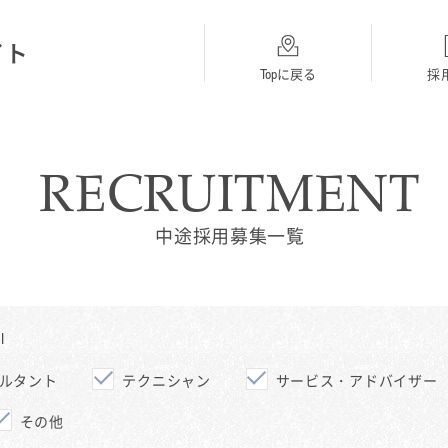
イト
Topに戻る
採
RECRUITMENT
総合採用
BMW
MINI
Topに戻る
採用Topに戻る
採用Topに戻る
中途採用募集一覧
I
ルタント
テクニシャン
サービス・アドバイザー
その他