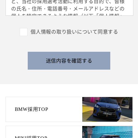
ど、当社の採用選考活動に利用する目的で、皆様
の氏名・住所・電話番号・メールアドレスなどの
個人を特定できるような情報（以下「個人情報」
と呼びます）を収集させていただきます。
外国籍の方からは、日本国での就労可否の確認に
個人情報の取り扱いについて同意する
利用する目的で、日本国の在留および就労資格を
確認できる情報を収集させていただきます。
また、特定の業務に従事することが可能であるか
を判断する目的で、健康診断書や障害者手帳等の
送信内容を確認する
提出をお願いすることがあります。
なお、電話によるお問い合わせや当社からのご連
絡等の際、内容の正確な記録、内容の再確認等の
ために、通話内容を録音させて頂く場合がありま
す。
BMW採用TOP
3. 個人情報の保管・管理について
収集した皆様の個人情報は、当社の責任のもとで
不適切な取り扱いが行われないよう厳重に管理い
たします。