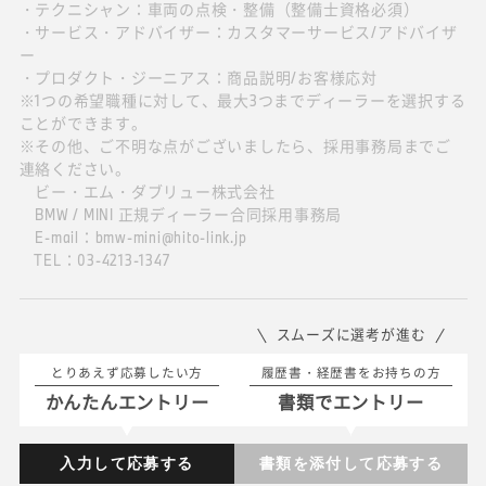
・テクニシャン：車両の点検・整備（整備士資格必須）
・サービス・アドバイザー：カスタマーサービス/アドバイザ
ー
・プロダクト・ジーニアス：商品説明/お客様応対
※1つの希望職種に対して、最大3つまでディーラーを選択する
ことができます。
※その他、ご不明な点がございましたら、採用事務局までご
連絡ください。
ビー・エム・ダブリュー株式会社
BMW / MINI 正規ディーラー合同採用事務局
E-mail：bmw-mini@hito-link.jp
TEL：03-4213-1347
スムーズに選考が進む
とりあえず応募したい方
履歴書・経歴書をお持ちの方
かんたんエントリー
書類でエントリー
入力して応募する
書類を添付して応募する