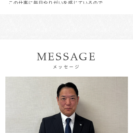
この仕事に毎日やりがいを感じているので、
Shizuoka BMWに入社して本当に良かったなと思いま
す。
店舗名:静岡店
職種:テクニシャン
スタッフ名:見城 俊輔
勤続年数:4年
MESSAGE
メッセージ