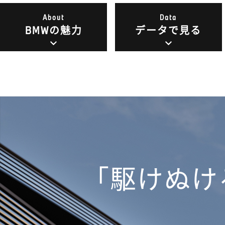
About
Data
BMWの魅力
データで見る
「駆けぬけ