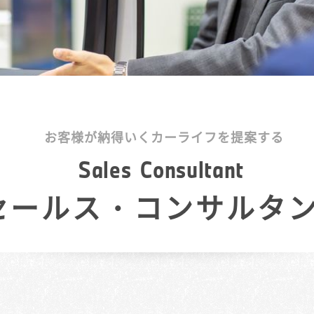
お客様が納得いくカーライフを提案する
S
a
l
e
s
C
o
n
s
u
l
t
a
n
t
セールス・コンサルタ