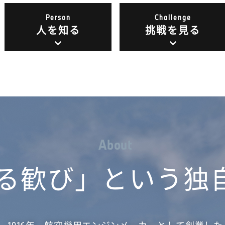
Person
Challenge
人を知る
挑戦を見る
A
b
o
u
t
る歓び」
という独