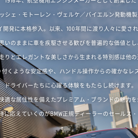
1916年、航空機用エンジンメーカーとして創業した
リッシェ・モトーレン・ヴェルケ／バイエルン発動機
バイ開発に本格参入。以来、100年間に渡り人々に愛
思いのままに車を疾駆させる歓びを普遍的な価値とし
走りとエレガントな美しさから生まれる特別感は他の
り付くような安定感や、ハンドル操作からの確かなレ
ドライバーたちに心躍る体験をもたらし続けます。
快適な居住性を備えたプレミアム・ブランドの魅力を
待に応えていくのがBMW正規ディーラーのセールス