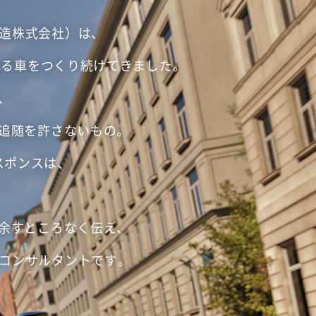
製造株式会社）は、
される車をつくり続けてきました。
、
追随を許さないもの。
スポンスは、
余すところなく伝え、
・コンサルタントです。