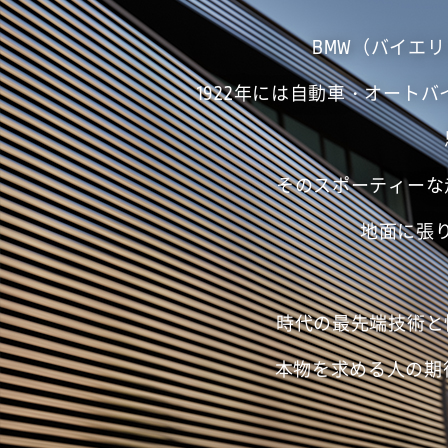
BMW（バイエ
1922年には自動車・オート
そのスポーティーな
地面に張
時代の最先端技術と
本物を求める人の期