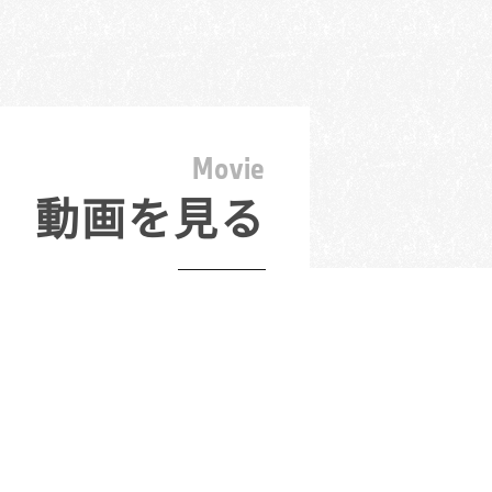
M
o
v
i
e
動画を見る