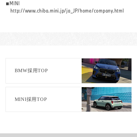
■MINI
http://www.chiba.mini.jp/ja_JP/home/company.html
BMW採用TOP
MINI採用TOP