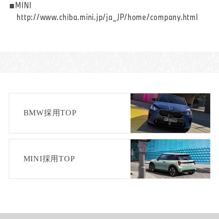
■MINI
http://www.chiba.mini.jp/ja_JP/home/company.html
BMW採用TOP
MINI採用TOP