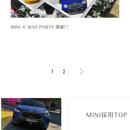
MINI X’MAS PARTY 開催！！
1
2
MINI採用TOP