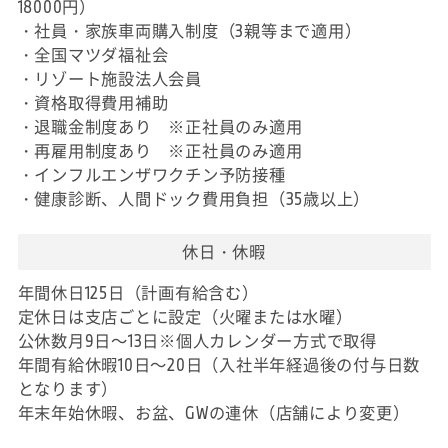
18000円）
・社員・家族車両購入制度（3親等まで適用）
・全国マツダ福祉会
・リゾート施設法人会員
・資格取得費用補助
・退職金制度あり ※正社員のみ適用
・再雇用制度あり ※正社員のみ適用
・インフルエンザワクチン予防接種
・健康診断、人間ドック費用負担（35歳以上）
休日・休暇
年間休日125日（計画有給含む）
定休日は支店ごとに設定（火曜または水曜）
公休数月9日～13日※個人カレンダー方式で取得
年間有給休暇10日～20日（入社半年経過後の付与日数
となります）
年末年始休暇、お盆、GWの連休（店舗により変更）