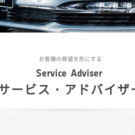
お客様の希望を形にする
S
e
r
v
i
c
e
A
d
v
i
s
e
r
サービス・アドバイザ