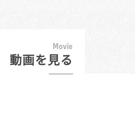
M
o
v
i
e
動画を見る