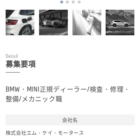
D
e
t
a
i
l
募集要項
BMW・MINI正規ディーラー/検査・修理・
整備/メカニック職
会社名
株式会社エム・ケイ・モータース