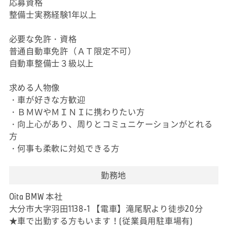
応募資格
整備士実務経験1年以上
必要な免許・資格
普通自動車免許（ＡＴ限定不可）
自動車整備士３級以上
求める人物像
・車が好きな方歓迎
・ＢＭＷやＭＩＮＩに携わりたい方
・向上心があり、周りとコミュニケーションがとれる
方
・何事も柔軟に対処できる方
勤務地
Oita BMW 本社
大分市大字羽田1138-1 【電車】滝尾駅より徒歩20分
★車で出勤する方もいます！(従業員用駐車場有)