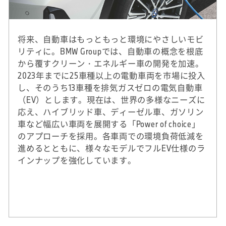
将来、自動車はもっともっと環境にやさしいモビ
リティに。BMW Groupでは、自動車の概念を根底
から覆すクリーン・エネルギー車の開発を加速。
2023年までに25車種以上の電動車両を市場に投入
し、そのうち13車種を排気ガスゼロの電気自動車
（EV）とします。現在は、世界の多様なニーズに
応え、ハイブリッド車、ディーゼル車、ガソリン
車など幅広い車両を展開する「Power of choice」
のアプローチを採用。各車両での環境負荷低減を
進めるとともに、様々なモデルでフルEV仕様のラ
インナップを強化しています。
※
2020年実績。DJSIは、ダウ・ジョーンズ社（米
国）とSAM社（スイス）による国際的なサステ
ナビリティ株式指標。