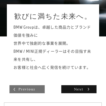
らいに留めて進めるようにしています。めず
設定されていて、やる気次第でどんどん知識
ジュニア・テクニシャンからMINIテクニシャ
らしい故障や頻度が少ない不具合はメモに残
と技術力を高めていくことができます。常に
ン、その上のMINIシニア・テクニシャン、そ
し、冊子にして後輩たちにも渡しています。
歓びに満ちた未来へ。
ステップアップを目指す楽しさややりがいが
して最高峰であるMINIマイスターへと昇格す
あり、自分の仕事への誇りを持てるのがマイ
ることができます。まずは着実にMINIテクニ
スター制度の良さだと思います。
BMW Groupは、卓越した商品力とブランド
シャンに昇格し、将来的にはMINIシニア・テ
クニシャンやMINIマイスターを目指したいで
価値を強みに
すね。かなり勉強しないと難しいですが、い
世界中で独創的な事業を展開。
つかは背中に「MINI MEISTER」と書かれたオ
ーバーオールを着るのが目標です。
BMW / MINI正規ディーラーはその目指す未
整備士は男性の仕事というイメージが強いか
来を共有し、
もしれませんが、女性でも扱いやすい工具も
最近は多々ありますので、男性の仕事と思う
お客様と社会へ広く発信を続けています。
必要はありません。私のように自動車整備士
の学校に通っていなくても、努力や工夫次第
で上を目指せるので、興味があればぜひ飛び
込んでみることをおすすめします。
Previous
Next