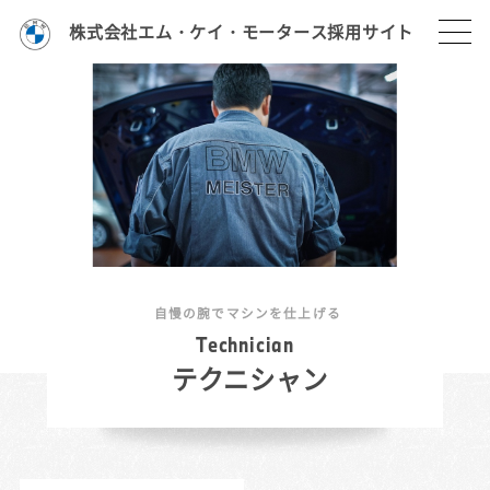
株式会社エム・ケイ・モータース採用サイト
自慢の腕でマシンを仕上げる
T
e
c
h
n
i
c
i
a
n
テクニシャン