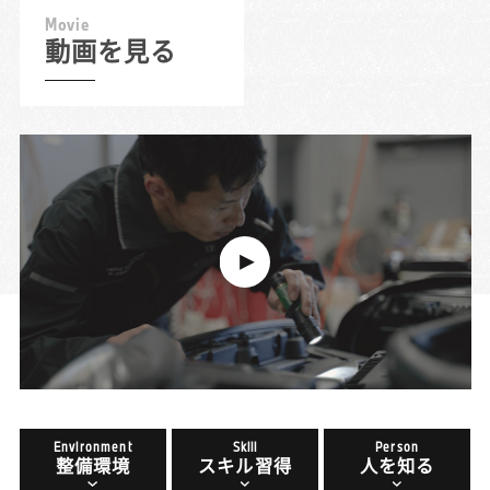
M
o
v
i
e
動画を見る
Environment
Skill
Person
整備環境
スキル習得
人を知る