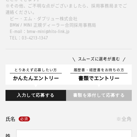
※その他、ご不明な点がございましたら、採用事務局までご
連絡ください。
ビー・エム・ダブリュー株式会社
BMW / MINI 正規ディーラー合同採用事務局
E-mail：bmw-mini@hito-link.jp
TEL：03-4213-1347
スムーズに選考が進む
とりあえず応募したい方
履歴書・経歴書をお持ちの方
かんたんエントリー
書類でエントリー
入力して応募する
書類を添付して応募する
氏名
※全角
姓