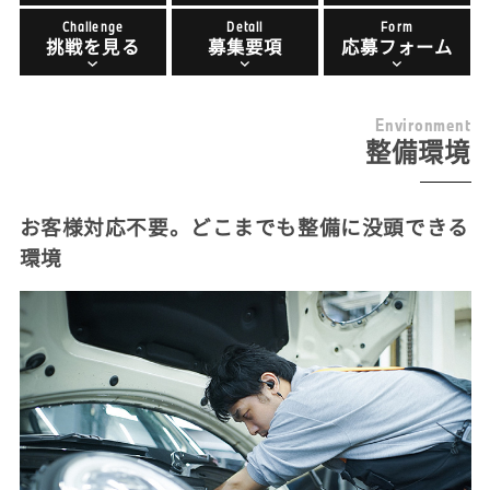
Challenge
Detail
Form
挑戦を見る
募集要項
応募フォーム
E
n
v
i
r
o
n
m
e
n
t
整備環境
お客様対応不要。どこまでも整備に没頭できる
環境