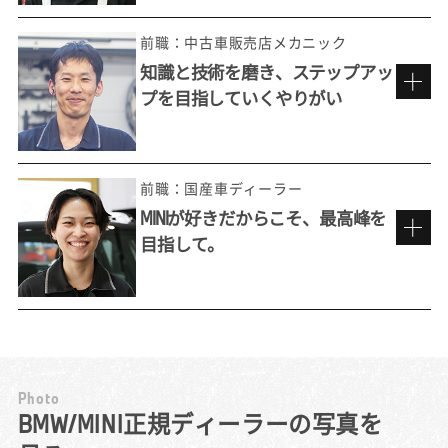
現在のディーラーへの転職は、私にとっては
「再入社」でした。新卒入社後に約7年間テク
前職：中古車販売店メカニック
ニシャンとして働いたのちに、他社を経験。
知識と技術を磨き、ステップアッ
それでもやはりBMWでの仕事のおもしろさが
プを目指していくやりがい
忘れられず、かつての上司に声をかけていた
今でも忘れられない
だいたのを機に元の環境での再スタートを切
お客様からの「ありがとう」。
りました。
前職の中古車販売店では、メーカーを問わず
預かったお客様のクルマは1人の担当が隅々ま
前職：国産車ディーラー
様々な車種を扱える良さは感じていたもの
で見ます。預かっている以上は『お客様の大
MINIが好きだからこそ、最高峰を
の、故障診断や整備そのものをどこまでも追
切な想いがこめられている特別な1台』という
目指して。
求していける楽しさは正規ディーラーならで
ことを忘れずに、傷や汚れなどに細心の注意
資格制度から生まれる仕事への誇り
は。BMWには専用の診断機（テスター）があ
を払い整備にあたります。
り、それが車に搭載されたコンピュータと連
整備士という仕事をする中で男性に劣る部分
民間の整備工場でメカニックをしていた前職
携して不具合を判定。診断結果とその対応記
も痛感しました。どうしても男性より力が劣
で、しばしば直面していたのが「この内容で
録はネットワークを介してメーカーに届けら
り、悔しい思いをしたこともありました。
は、うちでは整備できない」という壁でし
れ、情報として日々蓄積されていきます。そ
徐々に筋力はついてきましたが、それでもス
た。お客様から不具合の相談を受けても、診
P
h
o
t
o
れにより、診断方法やトラブルシューティン
ムーズに仕事を行うのは難しかったです。
断機などの専用ツールや車両の資料がないた
MINIマイスターを目標に。
BMW/MINI正規ディーラーの写真を
グのあり方もどんどん進化し、私たちはいつ
だからこそ自分で工具を工夫して使うことで
め、結局は正規ディーラーにお客様の車を任