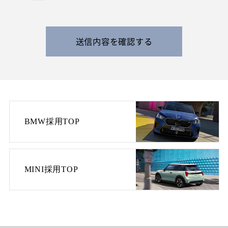
利用する目的で、日本国の在留および就労資格を
確認できる情報を収集させていただきます。
また、特定の業務に従事することが可能であるか
を判断する目的で、健康診断書や障害者手帳等の
送信内容を確認する
提出をお願いすることがあります。
なお、電話によるお問い合わせや当社からのご連
絡等の際、内容の正確な記録、内容の再確認等の
ために、通話内容を録音させて頂く場合がありま
す。
BMW採用TOP
3. 個人情報の保管・管理について
収集した皆様の個人情報は、当社の責任のもとで
不適切な取り扱いが行われないよう厳重に管理い
たします。
MINI採用TOP
また、当社の採用活動の終了に伴い、当社の責任
のもとで適切に廃棄・消去いたします。お預かり
した応募書類は返却いたしませんので、予めご了
承ください。