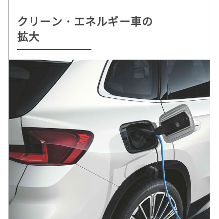
クリーン・エネルギー車の
持続可能な
自動運転 /
ドライビング・プレジャー
拡大
クルマづくりを追求
デジタル・サービスの革新
へのこだわり