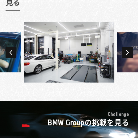
もその最先端で働けるというのはすごいこと
見る
お客様への品質に差が出ないようにしていま
せることになるくやしさを感じていました。
だと思います。
した。
もっと整備業を極めたいと転職を決め、BMW
今でも一番やりがいを感じるのが故障探求で
また、思いやりを人一倍意識していました。
正規ディーラーで新たなスタートを切ったの
す。時間がかかることもありますが、故障を
お客様の言葉をそのまま認識するのではな
が7年前です。
見つけて、自分の手で直したときのやりがい
く、その意図を徹底的に考え抜いて、お客様
BMW車は先進的なだけに難しそうなイメージ
は格別です。お客様もMINIを専門に扱うテク
の思い描く理想の状態にするということを認
が先行していましたが、いざ働いてみると故
ニシャンの知識や技術を求めてご来店いただ
識して対応しています。そのような意識で仕
障診断や修理のルールが明確で、しっかりと
いているので、できる限りご期待に応えたい
専門学校を卒業後、ずっと国産車の整備をし
事をしているからこそ、お客様に「本当にあ
体系化されていることにまず驚きました。
と思っています。あるときには、お客様のク
てきたのですが、自分でMINIを購入したのを
りがとう」と言われた時の歓びも大きいで
「ステップを踏んで進めていけば、答えにた
ルマに不具合があるものの、その不具合が出
機にその魅力に引き込まれ、仕事でも扱って
す。お客様の幸せの縁の下の力持ちという感
どり着くようになっている」というのは、
るタイミングがわからないということがあっ
みたいと思うようになり転職を決めました。
じですかね。
BMW車を初めて扱う上でも安心材料になりま
たのですが、何度も確認する中で故障を見つ
入社してまず印象的だったのは、先輩テクニ
す。eラーニングと座学、実習を組み合わせた
けることができ、直すことができました。そ
シャンたちのレベルの高さ。MINIだけに限ら
レベルの高い研修にも、学ぶことは多かった
のとき、お客様が泣きながら「本当にありが
ない車両への幅広い知識や、お客様の愛車へ
MINIのオーバーオール (ツナギ)を着られるこ
ですね。
とう」と歓んでくださったのです。お客様に
の配慮の細やかさなどに驚き、プレミアム・
とも仕事の魅力の一つです。多くの人にとっ
とっての特別なMINIを直すことができて、私
ブランドのメカニックとはこういうことなの
て憧れのブランドですし、純粋にカッコイイ
もうれしかったですね。
かと身にしみて感じたのを覚えています。
と思っています。このオーバーオールを着る
C
h
a
l
l
e
n
g
e
故障探求をする際には、「絶対これだろう」
教育プログラムの充実ぶりは予想以上でし
BMW Groupの挑戦を見る
ことで、MINIのテクニシャンであるという誇
と決めつけると重要なものを見逃してしまう
た。MINIの独自資格の頂点・マイスターを目
りを感じることができます。
ことがあるので、「多分これかな」というく
指す各段階で、レベルに合った様々な研修が
MINIのテクニシャンは試験を受けることで、