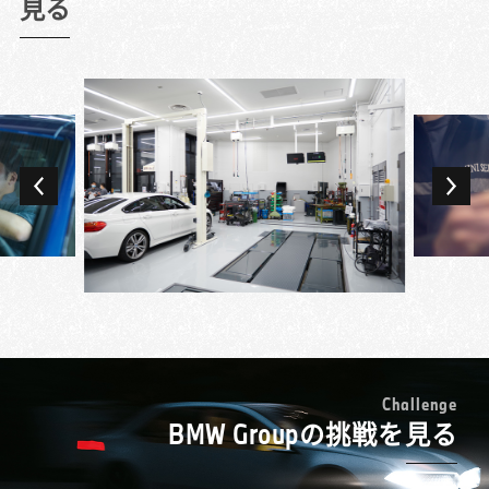
もその最先端で働けるというのはすごいこと
見る
お客様への品質に差が出ないようにしていま
せることになるくやしさを感じていました。
だと思います。
した。
もっと整備業を極めたいと転職を決め、BMW
今でも一番やりがいを感じるのが故障探求で
また、思いやりを人一倍意識していました。
正規ディーラーで新たなスタートを切ったの
す。時間がかかることもありますが、故障を
お客様の言葉をそのまま認識するのではな
が7年前です。
見つけて、自分の手で直したときのやりがい
く、その意図を徹底的に考え抜いて、お客様
BMW車は先進的なだけに難しそうなイメージ
は格別です。お客様もMINIを専門に扱うテク
の思い描く理想の状態にするということを認
が先行していましたが、いざ働いてみると故
ニシャンの知識や技術を求めてご来店いただ
識して対応しています。そのような意識で仕
障診断や修理のルールが明確で、しっかりと
いているので、できる限りご期待に応えたい
専門学校を卒業後、ずっと国産車の整備をし
事をしているからこそ、お客様に「本当にあ
体系化されていることにまず驚きました。
と思っています。あるときには、お客様のク
てきたのですが、自分でMINIを購入したのを
りがとう」と言われた時の歓びも大きいで
「ステップを踏んで進めていけば、答えにた
ルマに不具合があるものの、その不具合が出
機にその魅力に引き込まれ、仕事でも扱って
す。お客様の幸せの縁の下の力持ちという感
どり着くようになっている」というのは、
るタイミングがわからないということがあっ
みたいと思うようになり転職を決めました。
じですかね。
BMW車を初めて扱う上でも安心材料になりま
たのですが、何度も確認する中で故障を見つ
入社してまず印象的だったのは、先輩テクニ
す。eラーニングと座学、実習を組み合わせた
けることができ、直すことができました。そ
シャンたちのレベルの高さ。MINIだけに限ら
レベルの高い研修にも、学ぶことは多かった
のとき、お客様が泣きながら「本当にありが
ない車両への幅広い知識や、お客様の愛車へ
MINIのオーバーオール (ツナギ)を着られるこ
ですね。
とう」と歓んでくださったのです。お客様に
の配慮の細やかさなどに驚き、プレミアム・
とも仕事の魅力の一つです。多くの人にとっ
とっての特別なMINIを直すことができて、私
ブランドのメカニックとはこういうことなの
て憧れのブランドですし、純粋にカッコイイ
もうれしかったですね。
かと身にしみて感じたのを覚えています。
と思っています。このオーバーオールを着る
C
h
a
l
l
e
n
g
e
故障探求をする際には、「絶対これだろう」
教育プログラムの充実ぶりは予想以上でし
BMW Groupの挑戦を見る
ことで、MINIのテクニシャンであるという誇
と決めつけると重要なものを見逃してしまう
た。MINIの独自資格の頂点・マイスターを目
りを感じることができます。
ことがあるので、「多分これかな」というく
指す各段階で、レベルに合った様々な研修が
MINIのテクニシャンは試験を受けることで、