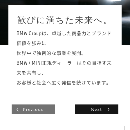
らいに留めて進めるようにしています。めず
設定されていて、やる気次第でどんどん知識
ジュニア・テクニシャンからMINIテクニシャ
らしい故障や頻度が少ない不具合はメモに残
と技術力を高めていくことができます。常に
ン、その上のMINIシニア・テクニシャン、そ
し、冊子にして後輩たちにも渡しています。
歓びに満ちた未来へ。
ステップアップを目指す楽しさややりがいが
して最高峰であるMINIマイスターへと昇格す
あり、自分の仕事への誇りを持てるのがマイ
ることができます。まずは着実にMINIテクニ
スター制度の良さだと思います。
BMW Groupは、卓越した商品力とブランド
シャンに昇格し、将来的にはMINIシニア・テ
クニシャンやMINIマイスターを目指したいで
価値を強みに
すね。かなり勉強しないと難しいですが、い
世界中で独創的な事業を展開。
つかは背中に「MINI MEISTER」と書かれたオ
ーバーオールを着るのが目標です。
BMW / MINI正規ディーラーはその目指す未
整備士は男性の仕事というイメージが強いか
来を共有し、
もしれませんが、女性でも扱いやすい工具も
最近は多々ありますので、男性の仕事と思う
お客様と社会へ広く発信を続けています。
必要はありません。私のように自動車整備士
の学校に通っていなくても、努力や工夫次第
で上を目指せるので、興味があればぜひ飛び
込んでみることをおすすめします。
Previous
Next