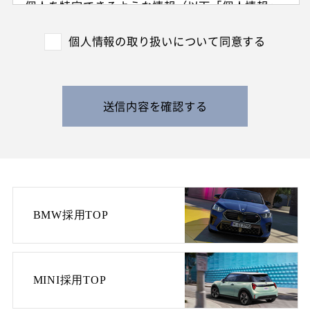
個人を特定できるような情報（以下「個人情報」
と呼びます）を収集させていただきます。
外国籍の方からは、日本国での就労可否の確認に
個人情報の取り扱いについて同意する
利用する目的で、日本国の在留および就労資格を
確認できる情報を収集させていただきます。
また、特定の業務に従事することが可能であるか
を判断する目的で、健康診断書や障害者手帳等の
送信内容を確認する
提出をお願いすることがあります。
なお、電話によるお問い合わせや当社からのご連
絡等の際、内容の正確な記録、内容の再確認等の
ために、通話内容を録音させて頂く場合がありま
す。
BMW採用TOP
3. 個人情報の保管・管理について
収集した皆様の個人情報は、当社の責任のもとで
不適切な取り扱いが行われないよう厳重に管理い
たします。
MINI採用TOP
また、当社の採用活動の終了に伴い、当社の責任
のもとで適切に廃棄・消去いたします。お預かり