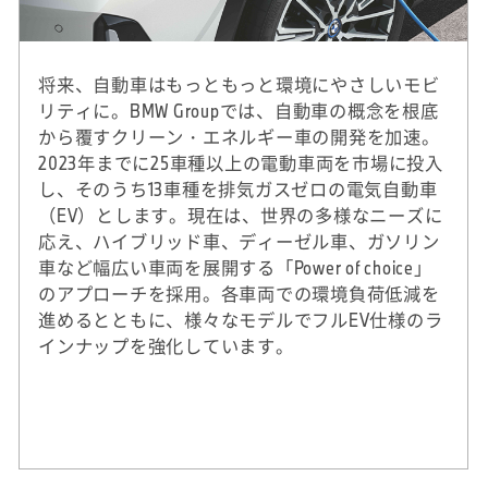
将来、自動車はもっともっと環境にやさしいモビ
リティに。BMW Groupでは、自動車の概念を根底
から覆すクリーン・エネルギー車の開発を加速。
2023年までに25車種以上の電動車両を市場に投入
し、そのうち13車種を排気ガスゼロの電気自動車
（EV）とします。現在は、世界の多様なニーズに
応え、ハイブリッド車、ディーゼル車、ガソリン
車など幅広い車両を展開する「Power of choice」
のアプローチを採用。各車両での環境負荷低減を
進めるとともに、様々なモデルでフルEV仕様のラ
インナップを強化しています。
※
2020年実績。DJSIは、ダウ・ジョーンズ社（米
国）とSAM社（スイス）による国際的なサステ
ナビリティ株式指標。