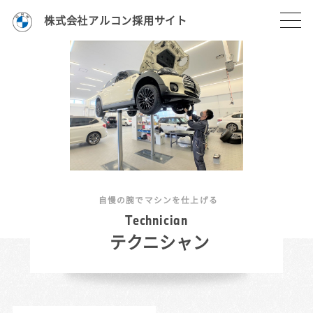
株式会社アルコン採用サイト
自慢の腕でマシンを仕上げる
T
e
c
h
n
i
c
i
a
n
テクニシャン