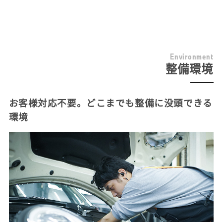
E
n
v
i
r
o
n
m
e
n
t
整備環境
お客様対応不要。どこまでも整備に没頭できる
環境