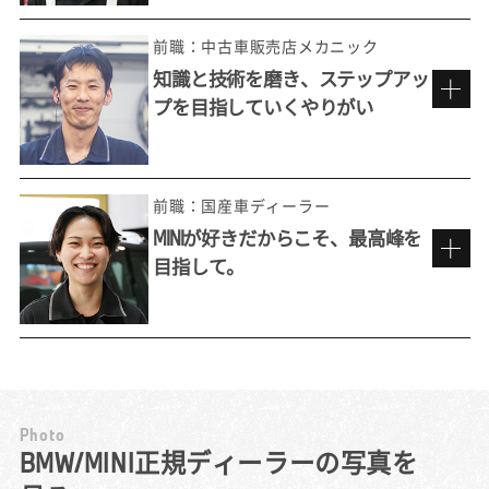
現在のディーラーへの転職は、私にとっては
「再入社」でした。新卒入社後に約7年間テク
前職：中古車販売店メカニック
ニシャンとして働いたのちに、他社を経験。
知識と技術を磨き、ステップアッ
それでもやはりBMWでの仕事のおもしろさが
プを目指していくやりがい
忘れられず、かつての上司に声をかけていた
今でも忘れられない
だいたのを機に元の環境での再スタートを切
お客様からの「ありがとう」。
りました。
前職の中古車販売店では、メーカーを問わず
預かったお客様のクルマは1人の担当が隅々ま
前職：国産車ディーラー
様々な車種を扱える良さは感じていたもの
で見ます。預かっている以上は『お客様の大
MINIが好きだからこそ、最高峰を
の、故障診断や整備そのものをどこまでも追
切な想いがこめられている特別な1台』という
目指して。
求していける楽しさは正規ディーラーならで
ことを忘れずに、傷や汚れなどに細心の注意
資格制度から生まれる仕事への誇り
は。BMWには専用の診断機（テスター）があ
を払い整備にあたります。
り、それが車に搭載されたコンピュータと連
整備士という仕事をする中で男性に劣る部分
民間の整備工場でメカニックをしていた前職
携して不具合を判定。診断結果とその対応記
も痛感しました。どうしても男性より力が劣
で、しばしば直面していたのが「この内容で
録はネットワークを介してメーカーに届けら
り、悔しい思いをしたこともありました。
は、うちでは整備できない」という壁でし
れ、情報として日々蓄積されていきます。そ
徐々に筋力はついてきましたが、それでもス
た。お客様から不具合の相談を受けても、診
P
h
o
t
o
れにより、診断方法やトラブルシューティン
ムーズに仕事を行うのは難しかったです。
断機などの専用ツールや車両の資料がないた
MINIマイスターを目標に。
BMW/MINI正規ディーラーの写真を
グのあり方もどんどん進化し、私たちはいつ
だからこそ自分で工具を工夫して使うことで
め、結局は正規ディーラーにお客様の車を任