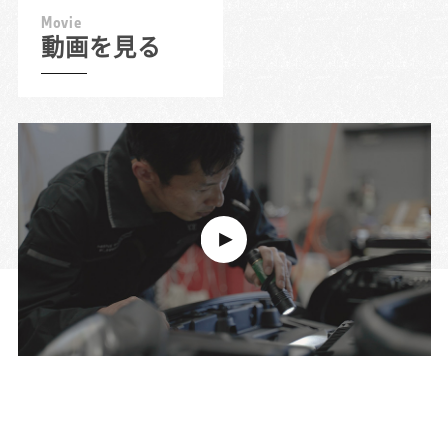
M
o
v
i
e
動画を見る