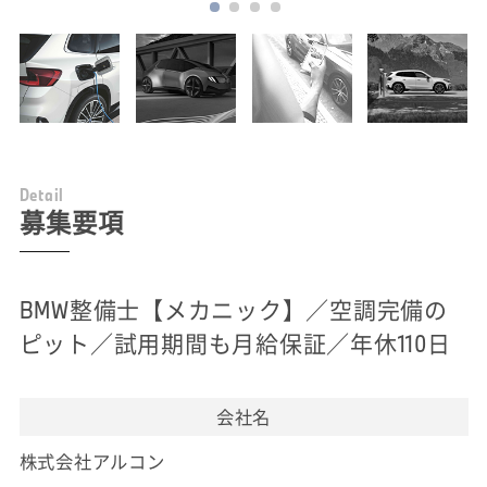
D
e
t
a
i
l
募集要項
BMW整備士【メカニック】／空調完備の
ピット／試用期間も月給保証／年休110日
会社名
株式会社アルコン