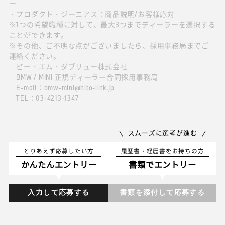
ー
・プロダクト・ジーニアス：商品説明/お客様応対
※1つの希望職種に対して、最大3つまでディーラーを選択する
ことができます。
※その他、ご不明な点がございましたら、採用事務局までご
連絡ください。
ビー・エム・ダブリュー株式会社
BMW / MINI 正規ディーラー合同採用事務局
E-mail：bmw-mini@hito-link.jp
TEL：03-4213-1347
スムーズに選考が進む
とりあえず応募したい方
履歴書・経歴書をお持ちの方
かんたんエントリー
書類でエントリー
入力して応募する
書類を添付して応募する