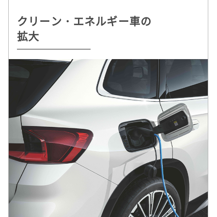
クリーン・エネルギー車の
持続可能な
自動運転 /
ドライビング・プレジャー
拡大
クルマづくりを追求
デジタル・サービスの革新
へのこだわり