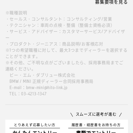
募集要項を見る
※職種説明
・セールス・コンサルタント：コンサルティング/営業
・テクニシャン：車両の点検・整備（整備士資格必須）
・サービス・アドバイザー：カスタマーサービス/アドバイザ
ー
・プロダクト・ジーニアス：商品説明/お客様応対
※1つの希望職種に対して、最大3つまでディーラーを選択する
ことができます。
※その他、ご不明な点がございましたら、採用事務局までご
連絡ください。
ビー・エム・ダブリュー株式会社
BMW / MINI 正規ディーラー合同採用事務局
E-mail：bmw-mini@hito-link.jp
TEL：03-4213-1347
スムーズに選考が進む
とりあえず応募したい方
履歴書・経歴書をお持ちの方
かんたんエントリー
書類でエントリー