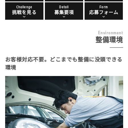
Challenge
Detail
Form
挑戦を見る
募集要項
応募フォーム
E
n
v
i
r
o
n
m
e
n
t
整備環境
お客様対応不要。どこまでも整備に没頭できる
環境