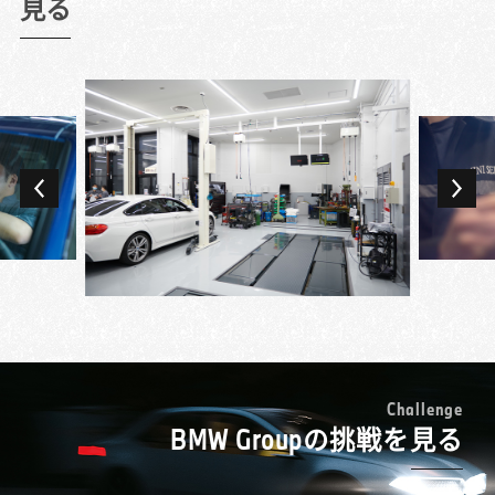
もその最先端で働けるというのはすごいこと
見る
お客様への品質に差が出ないようにしていま
せることになるくやしさを感じていました。
だと思います。
した。
もっと整備業を極めたいと転職を決め、BMW
今でも一番やりがいを感じるのが故障探求で
また、思いやりを人一倍意識していました。
正規ディーラーで新たなスタートを切ったの
す。時間がかかることもありますが、故障を
お客様の言葉をそのまま認識するのではな
が7年前です。
見つけて、自分の手で直したときのやりがい
く、その意図を徹底的に考え抜いて、お客様
BMW車は先進的なだけに難しそうなイメージ
は格別です。お客様もMINIを専門に扱うテク
の思い描く理想の状態にするということを認
が先行していましたが、いざ働いてみると故
ニシャンの知識や技術を求めてご来店いただ
識して対応しています。そのような意識で仕
障診断や修理のルールが明確で、しっかりと
いているので、できる限りご期待に応えたい
専門学校を卒業後、ずっと国産車の整備をし
事をしているからこそ、お客様に「本当にあ
体系化されていることにまず驚きました。
と思っています。あるときには、お客様のク
てきたのですが、自分でMINIを購入したのを
りがとう」と言われた時の歓びも大きいで
「ステップを踏んで進めていけば、答えにた
ルマに不具合があるものの、その不具合が出
機にその魅力に引き込まれ、仕事でも扱って
す。お客様の幸せの縁の下の力持ちという感
どり着くようになっている」というのは、
るタイミングがわからないということがあっ
みたいと思うようになり転職を決めました。
じですかね。
BMW車を初めて扱う上でも安心材料になりま
たのですが、何度も確認する中で故障を見つ
入社してまず印象的だったのは、先輩テクニ
す。eラーニングと座学、実習を組み合わせた
けることができ、直すことができました。そ
シャンたちのレベルの高さ。MINIだけに限ら
レベルの高い研修にも、学ぶことは多かった
のとき、お客様が泣きながら「本当にありが
ない車両への幅広い知識や、お客様の愛車へ
MINIのオーバーオール (ツナギ)を着られるこ
ですね。
とう」と歓んでくださったのです。お客様に
の配慮の細やかさなどに驚き、プレミアム・
とも仕事の魅力の一つです。多くの人にとっ
とっての特別なMINIを直すことができて、私
ブランドのメカニックとはこういうことなの
て憧れのブランドですし、純粋にカッコイイ
もうれしかったですね。
かと身にしみて感じたのを覚えています。
と思っています。このオーバーオールを着る
C
h
a
l
l
e
n
g
e
故障探求をする際には、「絶対これだろう」
教育プログラムの充実ぶりは予想以上でし
BMW Groupの挑戦を見る
ことで、MINIのテクニシャンであるという誇
と決めつけると重要なものを見逃してしまう
た。MINIの独自資格の頂点・マイスターを目
りを感じることができます。
ことがあるので、「多分これかな」というく
指す各段階で、レベルに合った様々な研修が
MINIのテクニシャンは試験を受けることで、