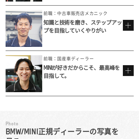
現在のディーラーへの転職は、私にとっては
「再入社」でした。新卒入社後に約7年間テク
前職：中古車販売店メカニック
ニシャンとして働いたのちに、他社を経験。
知識と技術を磨き、ステップアッ
それでもやはりBMWでの仕事のおもしろさが
プを目指していくやりがい
忘れられず、かつての上司に声をかけていた
今でも忘れられない
だいたのを機に元の環境での再スタートを切
お客様からの「ありがとう」。
りました。
前職の中古車販売店では、メーカーを問わず
預かったお客様のクルマは1人の担当が隅々ま
前職：国産車ディーラー
様々な車種を扱える良さは感じていたもの
で見ます。預かっている以上は『お客様の大
MINIが好きだからこそ、最高峰を
の、故障診断や整備そのものをどこまでも追
切な想いがこめられている特別な1台』という
目指して。
求していける楽しさは正規ディーラーならで
ことを忘れずに、傷や汚れなどに細心の注意
資格制度から生まれる仕事への誇り
は。BMWには専用の診断機（テスター）があ
を払い整備にあたります。
り、それが車に搭載されたコンピュータと連
整備士という仕事をする中で男性に劣る部分
民間の整備工場でメカニックをしていた前職
携して不具合を判定。診断結果とその対応記
も痛感しました。どうしても男性より力が劣
で、しばしば直面していたのが「この内容で
録はネットワークを介してメーカーに届けら
り、悔しい思いをしたこともありました。
は、うちでは整備できない」という壁でし
れ、情報として日々蓄積されていきます。そ
徐々に筋力はついてきましたが、それでもス
た。お客様から不具合の相談を受けても、診
P
h
o
t
o
れにより、診断方法やトラブルシューティン
ムーズに仕事を行うのは難しかったです。
断機などの専用ツールや車両の資料がないた
MINIマイスターを目標に。
BMW/MINI正規ディーラーの写真を
グのあり方もどんどん進化し、私たちはいつ
だからこそ自分で工具を工夫して使うことで
め、結局は正規ディーラーにお客様の車を任