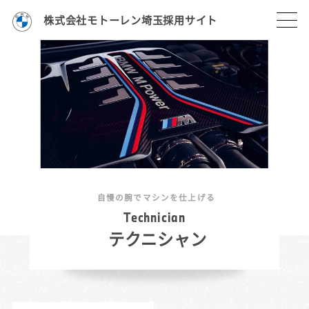
株式会社モトーレン埼玉採用サイト
自慢の腕でマシンを仕上げる
T
e
c
h
n
i
c
i
a
n
テクニシャン