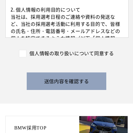
2. 個人情報の利用目的について
当社は、採用選考日程のご連絡や資料の発送な
ど、当社の採用選考活動に利用する目的で、皆様
の氏名・住所・電話番号・メールアドレスなどの
個人を特定できるような情報（以下「個人情報」
と呼びます）を収集させていただきます。
外国籍の方からは、日本国での就労可否の確認に
個人情報の取り扱いについて同意する
利用する目的で、日本国の在留および就労資格を
確認できる情報を収集させていただきます。
また、特定の業務に従事することが可能であるか
を判断する目的で、健康診断書や障害者手帳等の
送信内容を確認する
提出をお願いすることがあります。
なお、電話によるお問い合わせや当社からのご連
絡等の際、内容の正確な記録、内容の再確認等の
ために、通話内容を録音させて頂く場合がありま
す。
BMW採用TOP
3. 個人情報の保管・管理について