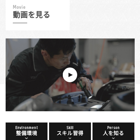
M
o
v
i
e
動画を見る
Environment
Skill
Person
整備環境
スキル習得
人を知る