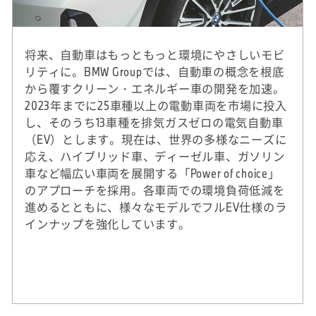
将来、自動車はもっともっと環境にやさしいモビ
リティに。BMW Groupでは、自動車の概念を根底
から覆すクリーン・エネルギー車の開発を加速。
2023年までに25車種以上の電動車両を市場に投入
し、そのうち13車種を排気ガスゼロの電気自動車
（EV）とします。現在は、世界の多様なニーズに
応え、ハイブリッド車、ディーゼル車、ガソリン
車など幅広い車両を展開する「Power of choice」
のアプローチを採用。各車両での環境負荷低減を
進めるとともに、様々なモデルでフルEV仕様のラ
インナップを強化しています。
※
2020年実績。DJSIは、ダウ・ジョーンズ社（米
国）とSAM社（スイス）による国際的なサステ
ナビリティ株式指標。