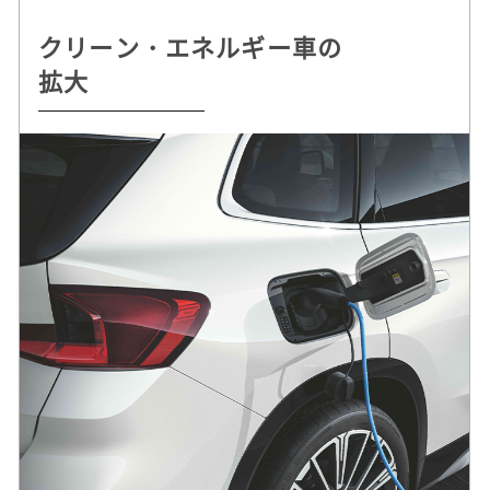
クリーン・エネルギー車の
持続可能な
自動運転 /
ドライビング・プレジャー
拡大
クルマづくりを追求
デジタル・サービスの革新
へのこだわり